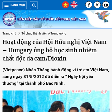
DANH MỤC
LIÊN HIỆP CÁC TỔ CHỨC HỮU NGHỊ VIỆT NAM
Trang chủ
Tổ chức thành viên ở Trung ương
Hoạt động của Hội Hữu nghị Việt Nam
– Hungary ủng hộ học sinh nhiễm
chất độc da cam/Dioxin
(Vietpeace) Nhân Tháng hành động vì trẻ em Việt Nam,
sáng ngày 31/5/2012 đã diễn ra “ Ngày hội yêu
thương” tại thành phố Bắc Ninh.