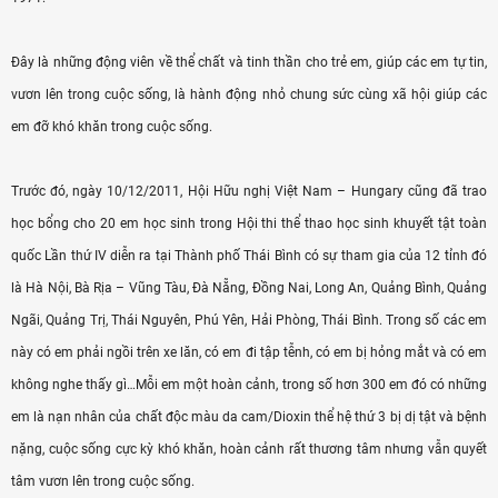
Đây là những động viên về thể chất và tinh thần cho trẻ em, giúp các em tự tin,
vươn lên trong cuộc sống, là hành động nhỏ chung sức cùng xã hội giúp các
em đỡ khó khăn trong cuộc sống.
Trước đó, ngày 10/12/2011, Hội Hữu nghị Việt Nam – Hungary cũng đã trao
học bổng cho 20 em học sinh trong Hội thi thể thao học sinh khuyết tật toàn
quốc Lần thứ IV diễn ra tại Thành phố Thái Bình có sự tham gia của 12 tỉnh đó
là Hà Nội, Bà Rịa – Vũng Tàu, Đà Nẵng, Đồng Nai, Long An, Quảng Bình, Quảng
Ngãi, Quảng Trị, Thái Nguyên, Phú Yên, Hải Phòng, Thái Bình. Trong số các em
này có em phải ngồi trên xe lăn, có em đi tập tễnh, có em bị hỏng mắt và có em
không nghe thấy gì…Mỗi em một hoàn cảnh, trong số hơn 300 em đó có những
em là nạn nhân của chất độc màu da cam/Dioxin thể hệ thứ 3 bị dị tật và bệnh
nặng, cuộc sống cực kỳ khó khăn, hoàn cảnh rất thương tâm nhưng vẫn quyết
tâm vươn lên trong cuộc sống.