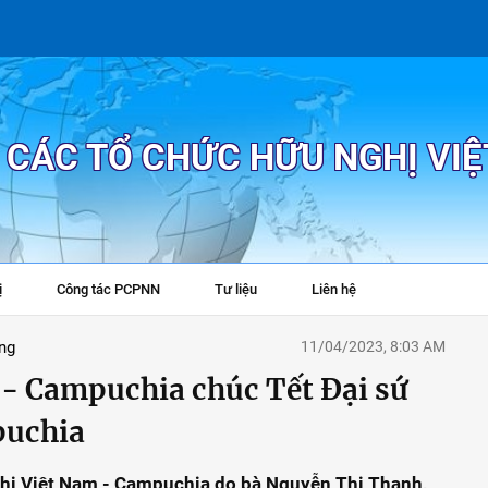
P CÁC TỔ CHỨC HỮU NGHỊ VI
ị
Công tác PCPNN
Tư liệu
Liên hệ
+
ng
11/04/2023, 8:03 AM
 - Campuchia chúc Tết Đại sứ
puchia
nghị Việt Nam - Campuchia do bà Nguyễn Thị Thanh,