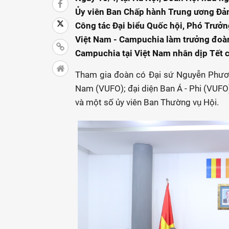
Ủy viên Ban Chấp hành Trung ương Đản
Công tác Đại biểu Quốc hội, Phó Trưởn
Việt Nam - Campuchia làm trưởng đoà
Campuchia tại Việt Nam nhân dịp Tết
Tham gia đoàn có Đại sứ Nguyễn Phương
Nam (VUFO); đại diện Ban Á - Phi (VUFO
và một số ủy viên Ban Thường vụ Hội.