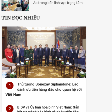
- Áo trong bốn lĩnh vực trọng tâm
TIN ĐỌC NHIỀU
Thủ tướng Sonexay Siphandone: Lào
1
dành ưu tiên hàng đầu cho quan hệ với
Việt Nam
BIDV và Ủy ban hòa bình Việt Nam: Gắn
2
kết sứ mệnh hòa bình và phát triển bền