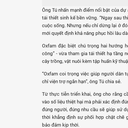
Ông Tú nhấn mạnh điểm nổi bật của dự á
tái thiết sinh kế bền vững. “Ngay sau th
cuộc sống. Nhưng nếu chỉ dừng lại ở đó t
mới quyết định khả năng phục hồi lâu dài
Oxfam đặc biệt chú trọng hai hướng hỗ
công” - vừa tham gia tái thiết hạ tầng 
cây trồng, vật nuôi kèm tập huấn kỹ thu
“Oxfam coi trọng việc giúp người dân t
chỉ viện trợ ngắn hạn”, ông Tú chia sẻ.
Từ thực tiễn triển khai, ông cho rằng c
vào số liệu thiệt hại mà phải xác định đú
đúng người, đúng nhu cầu sẽ giúp sử dụ
thời khẳng định sự phối hợp chặt chẽ g
bảo đảm kịp thời.