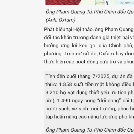
Ông Phạm Quang Tú, Phó Giám đốc Quốc 
(Ảnh: Oxfam)
Phát biểu tại Hội thảo, ông Phạm Quang
đối tác khẩn trương đánh giá thiệt hại v
hưởng ứng lời kêu gọi của Chính phủ,
phương. Trên cơ sở đó, Oxfam huy độn
thực hiện các hoạt động cứu trợ và phục
Tính đến cuối tháng 7/2025, dự án đã 
thức: 1.858 suất tiền mặt không điều k
3.210 bộ vật dụng thiết yếu ưu tiên ph
ấm); 1.490 ngày công “đổi công” cải t
nước sạch, vệ sinh môi trường, phục hồ
tập huấn nâng cao năng lực ứng phó khẩ
Ông Phạm Quang Tú, Phó Giám đốc Quố