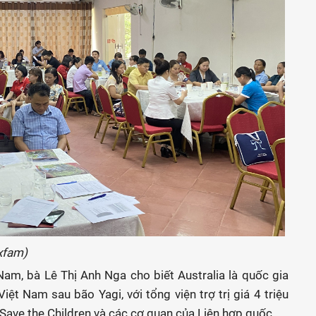
Oxfam)
 Nam, bà Lê Thị Anh Nga cho biết Australia là quốc gia
iệt Nam sau bão Yagi, với tổng viện trợ trị giá 4 triệu
ave the Children và các cơ quan của Liên hợp quốc.