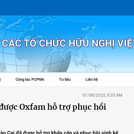
P CÁC TỔ CHỨC HỮU NGHỊ VI
ị
Công tác PCPNN
Tư liệu
Liên hệ
+
01/08/2025, 8:35 AM
được Oxfam hỗ trợ phục hồi
ào Cai đã được hỗ trợ khẩn cấp và phục hồi sinh kế