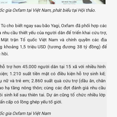
gia Oxfam tại Việt Nam, phát biểu tại Hội thảo.
 Tú cho biết ngay sau bão Yagi, Oxfam đã phối hợp các
à nhu cầu thiết yếu của người dân để triển khai cứu trợ,
 Mặt trận Tổ quốc Việt Nam và chính quyền các địa
g khoảng 1,5 triệu USD (tương đương 38 tỷ đồng) để
 hồi.
hỗ trợ hơn 45.000 người dân tại 15 xã với nhiều hình
iện; 1.210 suất tiền mặt có điều kiện hỗ trợ sinh kế;
ụ nữ và trẻ em; 2.860 suất quà cứu trợ (dầu ăn, chăn
ạo hạ tầng nông thôn; cùng các đợt đánh giá nhu cầu
i sinh kế sau thiên tai. Dự án cũng tổ chức nhiều lớp
n cấp có lồng ghép yếu tố giới.
c gia Oxfam tại Việt Nam