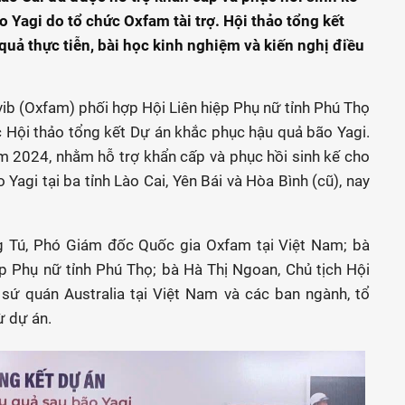
 Yagi do tổ chức Oxfam tài trợ. Hội thảo tổng kết
 quả thực tiễn, bài học kinh nghiệm và kiến nghị điều
ib (Oxfam) phối hợp Hội Liên hiệp Phụ nữ tỉnh Phú Thọ
c Hội thảo tổng kết Dự án khắc phục hậu quả bão Yagi.
ăm 2024, nhằm hỗ trợ khẩn cấp và phục hồi sinh kế cho
Yagi tại ba tỉnh Lào Cai, Yên Bái và Hòa Bình (cũ), nay
Tú, Phó Giám đốc Quốc gia Oxfam tại Việt Nam; bà
ệp Phụ nữ tỉnh Phú Thọ; bà Hà Thị Ngoan, Chủ tịch Hội
 sứ quán Australia tại Việt Nam và các ban ngành, tổ
ừ dự án.