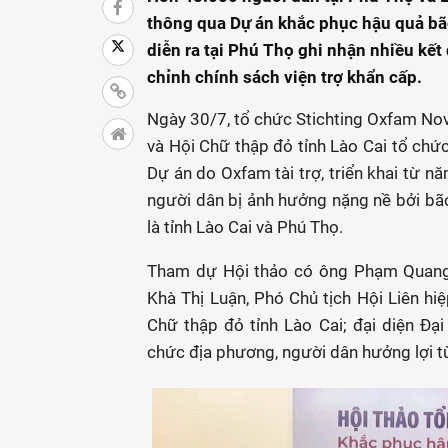
thông qua Dự án khắc phục hậu quả bão
diễn ra tại Phú Thọ ghi nhận nhiều kết
chỉnh chính sách viện trợ khẩn cấp.
Ngày 30/7, tổ chức Stichting Oxfam Nov
và Hội Chữ thập đỏ tỉnh Lào Cai tổ chứ
Dự án do Oxfam tài trợ, triển khai từ n
người dân bị ảnh hưởng nặng nề bởi bão 
là tỉnh Lào Cai và Phú Thọ.
Tham dự Hội thảo có ông Phạm Quang 
Khà Thị Luận, Phó Chủ tịch Hội Liên hi
Chữ thập đỏ tỉnh Lào Cai; đại diện Đại
chức địa phương, người dân hưởng lợi t