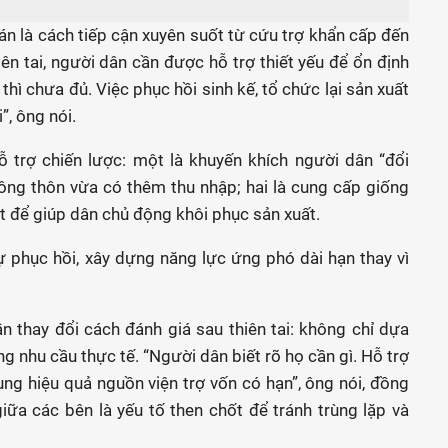
n là cách tiếp cận xuyên suốt từ cứu trợ khẩn cấp đến
iên tai, người dân cần được hỗ trợ thiết yếu để ổn định
hì chưa đủ. Việc phục hồi sinh kế, tổ chức lại sản xuất
”, ông nói.
 trợ chiến lược: một là khuyến khích người dân “đổi
nông thôn vừa có thêm thu nhập; hai là cung cấp giống
ật để giúp dân chủ động khôi phục sản xuất.
ự phục hồi, xây dựng năng lực ứng phó dài hạn thay vì
ần thay đổi cách đánh giá sau thiên tai: không chỉ dựa
ng nhu cầu thực tế. “Người dân biết rõ họ cần gì. Hỗ trợ
ng hiệu quả nguồn viện trợ vốn có hạn”, ông nói, đồng
iữa các bên là yếu tố then chốt để tránh trùng lặp và