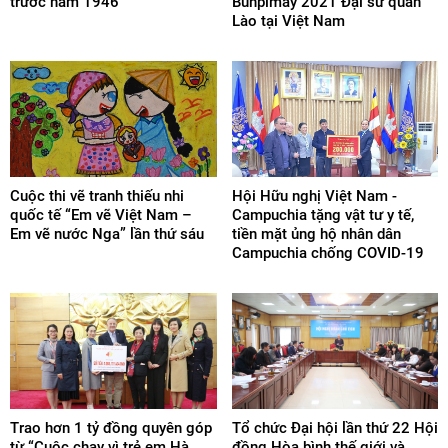
trước năm 1946”
Bunpimay 2021 Đại sứ quán
Lào tại Việt Nam
Cuộc thi vẽ tranh thiếu nhi
Hội Hữu nghị Việt Nam -
quốc tế “Em vẽ Việt Nam –
Campuchia tặng vật tư y tế,
Em vẽ nước Nga” lần thứ sáu
tiền mặt ủng hộ nhân dân
Campuchia chống COVID-19
Trao hơn 1 tỷ đồng quyên góp
Tổ chức Đại hội lần thứ 22 Hội
từ “Cuộc chạy vì trẻ em Hà
đồng Hòa bình thế giới và