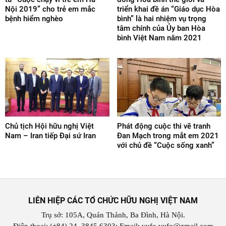
Nội 2019” cho trẻ em mắc
triển khai đề án “Giáo dục Hòa
bệnh hiểm nghèo
bình” là hai nhiệm vụ trọng
tâm chính của Ủy ban Hòa
bình Việt Nam năm 2021
Chủ tịch Hội hữu nghị Việt
Phát động cuộc thi vẽ tranh
Nam – Iran tiếp Đại sứ Iran
Đan Mạch trong mắt em 2021
với chủ đề “Cuộc sống xanh”
LIÊN HIỆP CÁC TỔ CHỨC HỮU NGHỊ VIỆT NAM
Trụ sở: 105A, Quán Thánh, Ba Đình, Hà Nội.