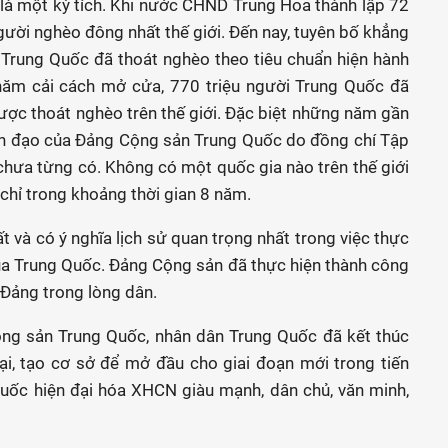
 là một kỳ tích. Khi nước CHND Trung Hoa thành lập 72
gười nghèo đông nhất thế giới. Đến nay, tuyên bố khẳng
 Trung Quốc đã thoát nghèo theo tiêu chuẩn hiện hành
năm cải cách mở cửa, 770 triệu người Trung Quốc đã
ợc thoát nghèo trên thế giới. Đặc biệt những năm gần
nh đạo của Đảng Cộng sản Trung Quốc do đồng chí Tập
hưa từng có. Không có một quốc gia nào trên thế giới
chỉ trong khoảng thời gian 8 năm.
t và có ý nghĩa lịch sử quan trọng nhất trong việc thực
của Trung Quốc. Đảng Cộng sản đã thực hiện thành công
a Đảng trong lòng dân.
ộng sản Trung Quốc, nhân dân Trung Quốc đã kết thúc
đại, tạo cơ sở để mở đầu cho giai đoạn mới trong tiến
quốc hiện đại hóa XHCN giàu mạnh, dân chủ, văn minh,