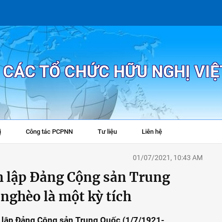
P CÁC TỔ CHỨC HỮU NGHỊ VI
ị
Công tác PCPNN
Tư liệu
Liên hệ
+
01/07/2021, 10:43 AM
 lập Đảng Cộng sản Trung
 nghèo là một kỳ tích
 lập Đảng Cộng sản Trung Quốc (1/7/1921-