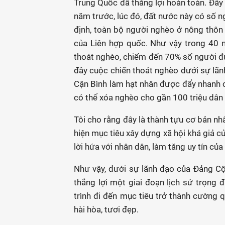
Trung Quốc đã thắng lợi hoàn toàn. Đây
năm trước, lúc đó, đất nước này có số n
định, toàn bộ người nghèo ở nông thôn
của Liên hợp quốc. Như vậy trong 40 
thoát nghèo, chiếm đến 70% số người đư
đây cuộc chiến thoát nghèo dưới sự lã
Cận Bình làm hạt nhân được đẩy nhanh c
có thể xóa nghèo cho gần 100 triệu dân 
Tôi cho rằng đây là thành tựu cơ bản nhấ
hiện mục tiêu xây dựng xã hội khá giả 
lời hứa với nhân dân, làm tăng uy tín củ
Như vậy, dưới sự lãnh đạo của Đảng C
thắng lợi một giai đoạn lịch sử trọng 
trình đi đến mục tiêu trở thành cường 
hài hòa, tươi đẹp.