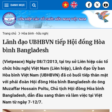
DANH MỤC
LIÊN HIỆP CÁC TỔ CHỨC HỮU NGHỊ VIỆT NAM
Trang chủ
Hòa bình - hữu nghị
Lãnh đạo UBHBVN tiếp Hội đồng Hòa
bình Bangladesh
(Vietpeace) Ngày 08/7/2013, tại trụ sở Liên hiệp các tổ
chức hữu nghị Việt Nam (Liên hiệp), Lãnh đạo Ủy ban
Hòa bình Việt Nam (UBHBVN) đã có buổi tiếp thân mật
với phái đoàn Hội đồng Hòa bình Bangladesh do ông
Muzaffar Hossain Poltu, Chủ tịch Hội đồng Hòa bình
Bangladesh, dẫn đầu sang thăm và làm việc tại Việt
Nam từ ngày 7-12/7.