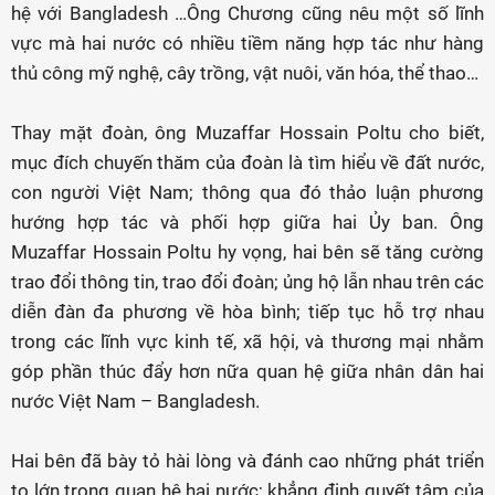
hệ với Bangladesh …Ông Chương cũng nêu một số lĩnh
vực mà hai nước có nhiều tiềm năng hợp tác như hàng
thủ công mỹ nghệ, cây trồng, vật nuôi, văn hóa, thể thao…
Thay mặt đoàn, ông Muzaffar Hossain Poltu cho biết,
mục đích chuyến thăm của đoàn là tìm hiểu về đất nước,
con người Việt Nam; thông qua đó thảo luận phương
hướng hợp tác và phối hợp giữa hai Ủy ban. Ông
Muzaffar Hossain Poltu hy vọng, hai bên sẽ tăng cường
trao đổi thông tin, trao đổi đoàn; ủng hộ lẫn nhau trên các
diễn đàn đa phương về hòa bình; tiếp tục hỗ trợ nhau
trong các lĩnh vực kinh tế, xã hội, và thương mại nhằm
góp phần thúc đẩy hơn nữa quan hệ giữa nhân dân hai
nước Việt Nam – Bangladesh.
Hai bên đã bày tỏ hài lòng và đánh cao những phát triển
to lớn trong quan hệ hai nước; khẳng định quyết tâm của