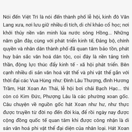
Nói đến Việt Trì là nói đến thành phố lễ hội, kinh đô Văn
Lang xưa, nơi lưu giữ nhiều di tích, di chỉ khảo cổ học; nơi
khởi thủy nền văn minh lúa nước sông Hồng... Những
năm gần đây, cùng với phát triển kinh tế, Đảng bộ, chính
quyền và nhân dân thành phố đã quan tâm bảo tồn, phát
huy bản sắc văn hoá dân tộc, coi đây là nền tảng tinh
thần, động lực thúc đẩy kinh tế - xã hội phát triển. Bên
cạnh nhiều di sản văn hoá vật thể và phi vật thể gắn với
thời đại các Vua Hùng như: Đình Lâu Thượng, đình Hương
Trầm, Hát Xoan An Thái, lễ hội bơi chải Bạch Hạc... thì
còn có Kim Đức, Phượng Lâu là các phường xoan gốc.
Câu chuyện về nguồn gốc hát Xoan như hư, như thực
được truyền từ đời nọ đến đời kia, để rồi ngày nay được
cộng đồng quốc tế quan tâm khi được công nhận là di
sản văn hoá phi vật thể đại diện của nhân loại. Hát Xoan