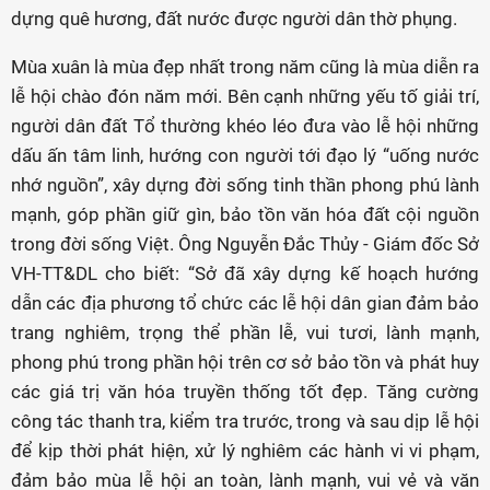
dựng quê hương, đất nước được người dân thờ phụng.
Mùa xuân là mùa đẹp nhất trong năm cũng là mùa diễn ra
lễ hội chào đón năm mới. Bên cạnh những yếu tố giải trí,
người dân đất Tổ thường khéo léo đưa vào lễ hội những
dấu ấn tâm linh, hướng con người tới đạo lý “uống nước
nhớ nguồn”, xây dựng đời sống tinh thần phong phú lành
mạnh, góp phần giữ gìn, bảo tồn văn hóa đất cội nguồn
trong đời sống Việt. Ông Nguyễn Đắc Thủy - Giám đốc Sở
VH-TT&DL cho biết: “Sở đã xây dựng kế hoạch hướng
dẫn các địa phương tổ chức các lễ hội dân gian đảm bảo
trang nghiêm, trọng thể phần lễ, vui tươi, lành mạnh,
phong phú trong phần hội trên cơ sở bảo tồn và phát huy
các giá trị văn hóa truyền thống tốt đẹp. Tăng cường
công tác thanh tra, kiểm tra trước, trong và sau dịp lễ hội
để kịp thời phát hiện, xử lý nghiêm các hành vi vi phạm,
đảm bảo mùa lễ hội an toàn, lành mạnh, vui vẻ và văn