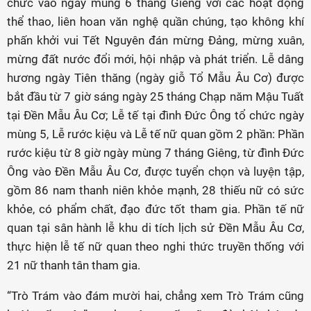
chức vào ngày mùng 6 tháng Giêng với các hoạt động
thể thao, liên hoan văn nghệ quần chúng, tạo không khí
phấn khởi vui Tết Nguyên đán mừng Đảng, mừng xuân,
mừng đất nước đổi mới, hội nhập và phát triển. Lễ dâng
hương ngày Tiên thăng (ngày giỗ Tổ Mẫu Âu Cơ) được
bắt đầu từ 7 giờ sáng ngày 25 tháng Chạp năm Mậu Tuất
tại Đền Mẫu Âu Cơ; Lễ tế tại đình Đức Ông tổ chức ngày
mùng 5, Lễ rước kiệu và Lễ tế nữ quan gồm 2 phần: Phần
rước kiệu từ 8 giờ ngày mùng 7 tháng Giêng, từ đình Đức
Ông vào Đền Mẫu Âu Cơ, được tuyển chọn và luyện tập,
gồm 86 nam thanh niên khỏe mạnh, 28 thiếu nữ có sức
khỏe, có phẩm chất, đạo đức tốt tham gia. Phần tế nữ
quan tại sân hành lễ khu di tích lịch sử Đền Mẫu Âu Cơ,
thực hiện lễ tế nữ quan theo nghi thức truyền thống với
21 nữ thanh tân tham gia.
“Trò Trám vào đám mười hai, chẳng xem Trò Trám cũng