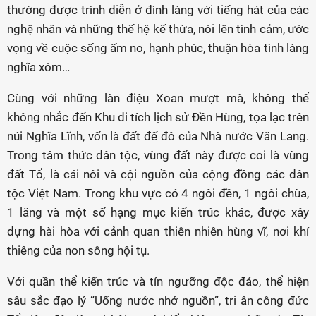
thường được trình diễn ở đình làng với tiếng hát của các
nghệ nhân và những thế hệ kế thừa, nói lên tình cảm, ước
vọng về cuộc sống ấm no, hạnh phúc, thuận hòa tình làng
nghĩa xóm…
Cùng với những làn điệu Xoan mượt mà, không thể
không nhắc đến Khu di tích lịch sử Đền Hùng, tọa lạc trên
núi Nghĩa Lĩnh, vốn là đất đế đô của Nhà nước Văn Lang.
Trong tâm thức dân tộc, vùng đất này được coi là vùng
đất Tổ, là cái nôi và cội nguồn của cộng đồng các dân
tộc Việt Nam. Trong khu vực có 4 ngôi đền, 1 ngôi chùa,
1 lăng và một số hạng mục kiến trúc khác, được xây
dựng hài hòa với cảnh quan thiên nhiên hùng vĩ, nơi khí
thiêng của non sông hội tụ.
Với quần thể kiến trúc và tín ngưỡng độc đáo, thể hiện
sâu sắc đạo lý “Uống nước nhớ nguồn”, tri ân công đức