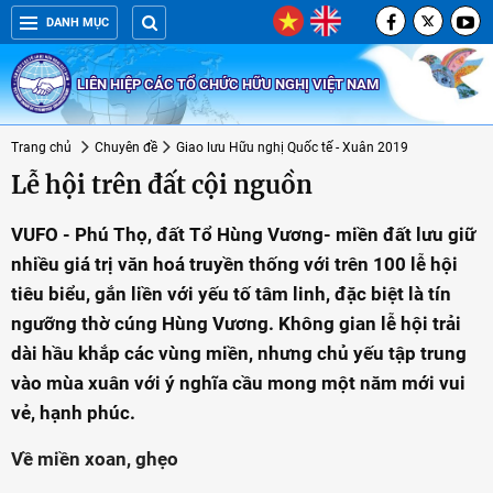
DANH MỤC
LIÊN HIỆP CÁC TỔ CHỨC HỮU NGHỊ VIỆT NAM
Trang chủ
Chuyên đề
Giao lưu Hữu nghị Quốc tế - Xuân 2019
Lễ hội trên đất cội nguồn
VUFO - Phú Thọ, đất Tổ Hùng Vương- miền đất lưu giữ
nhiều giá trị văn hoá truyền thống với trên 100 lễ hội
tiêu biểu, gắn liền với yếu tố tâm linh, đặc biệt là tín
ngưỡng thờ cúng Hùng Vương. Không gian lễ hội trải
dài hầu khắp các vùng miền, nhưng chủ yếu tập trung
vào mùa xuân với ý nghĩa cầu mong một năm mới vui
vẻ, hạnh phúc.
V
ề
mi
ề
n xoan, gh
ẹ
o