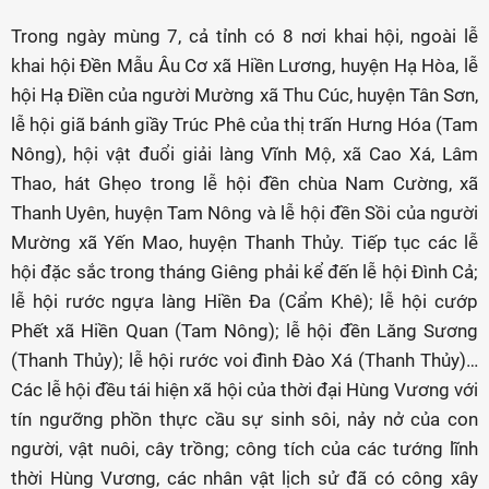
Trong ngày mùng 7, cả tỉnh có 8 nơi khai hội, ngoài lễ
khai hội Đền Mẫu Âu Cơ xã Hiền Lương, huyện Hạ Hòa, lễ
hội Hạ Điền của người Mường xã Thu Cúc, huyện Tân Sơn,
lễ hội giã bánh giầy Trúc Phê của thị trấn Hưng Hóa (Tam
Nông), hội vật đuổi giải làng Vĩnh Mộ, xã Cao Xá, Lâm
Thao, hát Ghẹo trong lễ hội đền chùa Nam Cường, xã
Thanh Uyên, huyện Tam Nông và lễ hội đền Sồi của người
Mường xã Yến Mao, huyện Thanh Thủy. Tiếp tục các lễ
hội đặc sắc trong tháng Giêng phải kể đến lễ hội Đình Cả;
lễ hội rước ngựa làng Hiền Đa (Cẩm Khê); lễ hội cướp
Phết xã Hiền Quan (Tam Nông); lễ hội đền Lăng Sương
(Thanh Thủy); lễ hội rước voi đình Đào Xá (Thanh Thủy)…
Các lễ hội đều tái hiện xã hội của thời đại Hùng Vương với
tín ngưỡng phồn thực cầu sự sinh sôi, nảy nở của con
người, vật nuôi, cây trồng; công tích của các tướng lĩnh
thời Hùng Vương, các nhân vật lịch sử đã có công xây