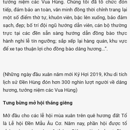
tưởng niệm các Vua Hùng. Chúng tôi đã tổ chức đón
tiếp, đảm bảo an toàn, văn minh đồng thời chỉnh trang lại
một số điểm thờ tự, khuôn viên, bậc lên xuống, bảo đảm
sạch, đẹp; bố trí đội ngũ hướng dẫn viên, cán bộ thường
trực tại các đền sẵn sàng hướng dẫn đồng bào thực
hành nghi lễ tín ngưỡng; sắp xếp lại hàng quán, khu vực
để xe tạo thuận lợi cho đồng bào dâng hương...”.
(Những ngày đầu xuân năm mới Kỷ Hợi 2019, Khu di tích
lịch sử Đền Hùng đón hơn 300 nghìn lượt người về dâng
hương, tưởng niệm các Vua Hùng)
T
ư
ng b
ừ
ng m
ở
h
ộ
i tháng giêng
Mở đầu cho các lễ hội mùa xuân trên quê hương đất Tổ
là Lễ hội Đền Mẫu Âu Cơ. Năm nay, phần hội được tổ