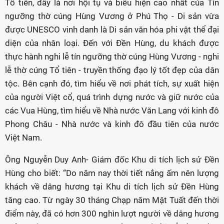
Tổ tiên, đây là nơi hội tụ và biểu hiện cao nhất của Tín
ngưỡng thờ cúng Hùng Vương ở Phú Thọ - Di sản vừa
được UNESCO vinh danh là Di sản văn hóa phi vật thể đại
diện của nhân loại. Đến với Đền Hùng, du khách được
thực hành nghi lễ tín ngưỡng thờ cúng Hùng Vương - nghi
lễ thờ cúng Tổ tiên - truyền thống đạo lý tốt đẹp của dân
tộc. Bên cạnh đó, tìm hiểu về nơi phát tích, sự xuất hiện
của người Việt cổ, quá trình dựng nước và giữ nước của
các Vua Hùng, tìm hiểu về Nhà nước Văn Lang với kinh đô
Phong Châu - Nhà nước và kinh đô đầu tiên của nước
Việt Nam.
Ông Nguyễn Duy Anh- Giám đốc Khu di tích lịch sử Đền
Hùng cho biết: “Do năm nay thời tiết nắng ấm nên lượng
khách về dâng hương tại Khu di tích lịch sử Đền Hùng
tăng cao. Từ ngày 30 tháng Chạp năm Mật Tuất đến thời
điểm này, đã có hơn 300 nghìn lượt người về dâng hương