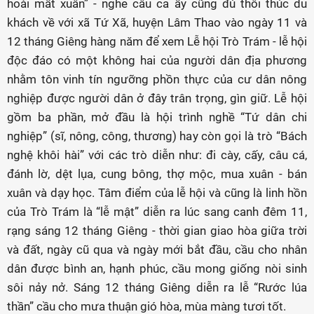
hoài mất xuân” - nghe câu ca ấy cũng đủ thôi thúc du
khách về với xã Tứ Xã, huyện Lâm Thao vào ngày 11 và
12 tháng Giêng hàng năm để xem Lễ hội Trò Trám - lễ hội
độc đáo có một không hai của người dân địa phương
nhằm tôn vinh tín ngưỡng phồn thực của cư dân nông
nghiệp được người dân ở đây trân trọng, gìn giữ. Lễ hội
gồm ba phần, mở đầu là hội trình nghề “Tứ dân chi
nghiệp” (sĩ, nông, công, thương) hay còn gọi là trò “Bách
nghệ khôi hài” với các trò diễn như: đi cày, cấy, câu cá,
đánh lờ, dệt lụa, cung bông, thợ mộc, mua xuân - bán
xuân và dạy học. Tâm điểm của lễ hội và cũng là linh hồn
của Trò Trám là “lễ mật” diễn ra lúc sang canh đêm 11,
rạng sáng 12 tháng Giêng - thời gian giao hòa giữa trời
và đất, ngày cũ qua và ngày mới bắt đầu, cầu cho nhân
dân được bình an, hạnh phúc, cầu mong giống nòi sinh
sôi nảy nở. Sáng 12 tháng Giêng diễn ra lễ “Rước lúa
thần” cầu cho mưa thuận gió hòa, mùa màng tươi tốt.