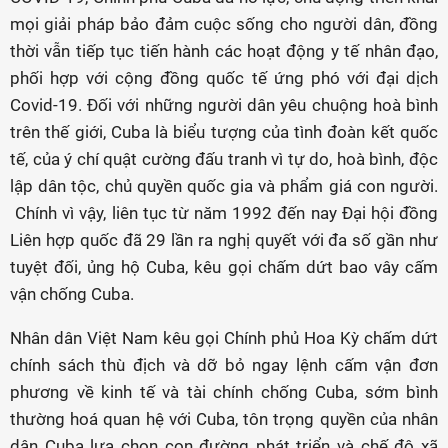
mọi giải pháp bảo đảm cuộc sống cho người dân, đồng
thời vẫn tiếp tục tiến hành các hoạt động y tế nhân đạo,
phối hợp với cộng đồng quốc tế ứng phó với đại dịch
Covid-19. Đối với những người dân yêu chuộng hoà bình
trên thế giới, Cuba là biểu tượng của tình đoàn kết quốc
tế, của ý chí quật cường đấu tranh vì tự do, hoà bình, độc
lập dân tộc, chủ quyền quốc gia và phẩm giá con người.
Chính vì vậy, liên tục từ năm 1992 đến nay Đại hội đồng
Liên hợp quốc đã 29 lần ra nghị quyết với đa số gần như
tuyệt đối, ủng hộ Cuba, kêu gọi chấm dứt bao vây cấm
vận chống Cuba.
Nhân dân Việt Nam kêu gọi Chính phủ Hoa Kỳ chấm dứt
chính sách thù địch và dỡ bỏ ngay lệnh cấm vận đơn
phương về kinh tế và tài chính chống Cuba, sớm bình
thường hoá quan hệ với Cuba, tôn trọng quyền của nhân
dân Cuba lựa chọn con đường phát triển và chế độ xã