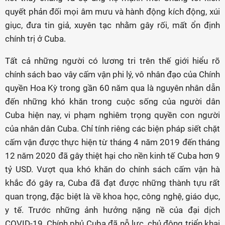
quyết phản đối mọi âm mưu và hành động kích động, xúi
giục, đưa tin giả, xuyên tạc nhằm gây rối, mất ổn định
chính trị ở Cuba.
Tất cả những người có lương tri trên thế giới hiểu rõ
chính sách bao vây cấm vận phi lý, vô nhân đạo của Chính
quyền Hoa Kỳ trong gần 60 năm qua là nguyên nhân dẫn
đến những khó khăn trong cuộc sống của người dân
Cuba hiện nay, vi phạm nghiêm trọng quyền con người
của nhân dân Cuba. Chỉ tính riêng các biện pháp siết chặt
cấm vận được thực hiện từ tháng 4 năm 2019 đến tháng
12 năm 2020 đã gây thiệt hại cho nền kinh tế Cuba hơn 9
tỷ USD. Vượt qua khó khăn do chính sách cấm vận hà
khắc đó gây ra, Cuba đã đạt được những thành tựu rất
quan trọng, đặc biệt là về khoa học, công nghệ, giáo dục,
y tế. Trước những ảnh hưởng nặng nề của đại dịch
COVID-19, Chính phủ Cuba đã nỗ lực, chủ động triển khai