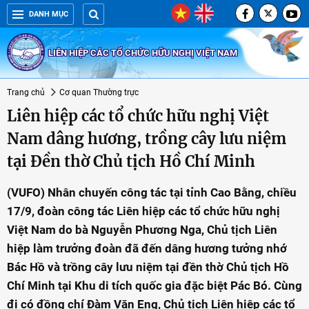
DANH MỤC
LIÊN HIỆP CÁC TỔ CHỨC HỮU NGHỊ VIỆT NAM
Trang chủ
Cơ quan Thường trực
Liên hiệp các tổ chức hữu nghị Việt
Nam dâng hương, trồng cây lưu niệm
tại Đền thờ Chủ tịch Hồ Chí Minh
(VUFO) Nhân chuyến công tác tại tỉnh Cao Bằng, chiều
17/9, đoàn công tác Liên hiệp các tổ chức hữu nghị
Việt Nam do bà Nguyễn Phương Nga, Chủ tịch Liên
hiệp làm trưởng đoàn đã đến dâng hương tưởng nhớ
Bác Hồ và trồng cây lưu niệm tại đền thờ Chủ tịch Hồ
Chí Minh tại Khu di tích quốc gia đặc biệt Pác Bó. Cùng
đi có đồng chí Đàm Văn Eng, Chủ tịch Liên hiệp các tổ