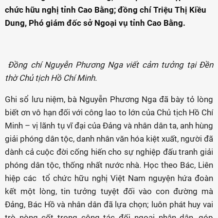
chức hữu nghị tỉnh Cao Bằng; đồng chí Triệu Thị Kiều
Dung, Phó giám đốc sở Ngoại vụ tỉnh Cao Bằng.
Đồng chí Nguyễn Phương Nga viết cảm tưởng tại Đền
thờ Chủ tịch Hồ Chí Minh.
Ghi sổ lưu niệm, bà Nguyễn Phương Nga đã bày tỏ lòng
biết ơn vô hạn đối với công lao to lớn của Chủ tịch Hồ Chí
Minh – vị lãnh tụ vĩ đại của Đảng và nhân dân ta, anh hùng
giải phóng dân tộc, danh nhân văn hóa kiệt xuất, người đã
dành cả cuộc đời cống hiến cho sự nghiệp đấu tranh giải
phóng dân tộc, thống nhất nước nhà. Học theo Bác, Liên
hiệp các tổ chức hữu nghị Việt Nam nguyện hứa đoàn
kết một lòng, tin tưởng tuyệt đối vào con đường mà
Đảng, Bác Hồ và nhân dân đã lựa chọn; luôn phát huy vai
trò nòng cốt trong công tác đối ngoại nhân dân, góp