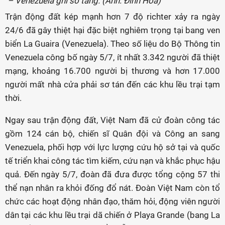
– Venezuela ghi sổ tang. (Ảnh: Đinh Hòa)
Trận động đất kép mạnh hơn 7 độ richter xảy ra ngày
24/6 đã gây thiệt hại đặc biệt nghiêm trọng tại bang ven
biển La Guaira (Venezuela). Theo số liệu do Bộ Thông tin
Venezuela công bố ngày 5/7, ít nhất 3.342 người đã thiệt
mạng, khoảng 16.700 người bị thương và hơn 17.000
người mất nhà cửa phải sơ tán đến các khu lều trại tạm
thời.
Ngay sau trận động đất, Việt Nam đã cử đoàn công tác
gồm 124 cán bộ, chiến sĩ Quân đội và Công an sang
Venezuela, phối hợp với lực lượng cứu hộ sở tại và quốc
tế triển khai công tác tìm kiếm, cứu nạn và khắc phục hậu
quả. Đến ngày 5/7, đoàn đã đưa được tổng cộng 57 thi
thể nạn nhân ra khỏi đống đổ nát. Đoàn Việt Nam còn tổ
chức các hoạt động nhân đạo, thăm hỏi, động viên người
dân tại các khu lều trại dã chiến ở Playa Grande (bang La