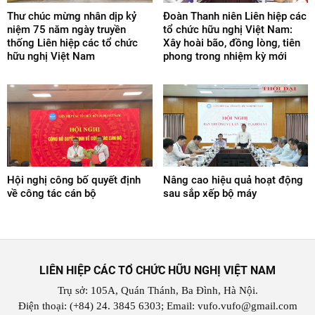
Thư chúc mừng nhân dịp kỷ
Đoàn Thanh niên Liên hiệp các
niệm 75 năm ngày truyền
tổ chức hữu nghị Việt Nam:
thống Liên hiệp các tổ chức
Xây hoài bão, đồng lòng, tiên
hữu nghị Việt Nam
phong trong nhiệm kỳ mới
Hội nghị công bố quyết định
Nâng cao hiệu quả hoạt động
về công tác cán bộ
sau sắp xếp bộ máy
LIÊN HIỆP CÁC TỔ CHỨC HỮU NGHỊ VIỆT NAM
Trụ sở: 105A, Quán Thánh, Ba Đình, Hà Nội.
Điện thoại: (+84) 24. 3845 6303; Email: vufo.vufo@gmail.com