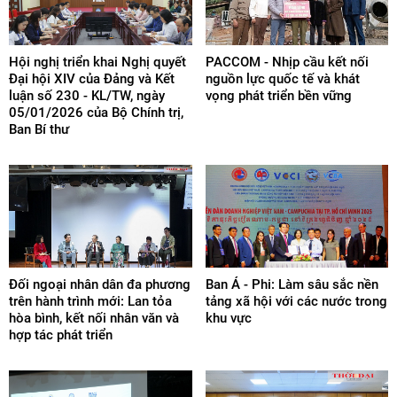
Hội nghị triển khai Nghị quyết
PACCOM - Nhịp cầu kết nối
Đại hội XIV của Đảng và Kết
nguồn lực quốc tế và khát
luận số 230 - KL/TW, ngày
vọng phát triển bền vững
05/01/2026 của Bộ Chính trị,
Ban Bí thư
Đối ngoại nhân dân đa phương
Ban Á - Phi: Làm sâu sắc nền
trên hành trình mới: Lan tỏa
tảng xã hội với các nước trong
hòa bình, kết nối nhân văn và
khu vực
hợp tác phát triển