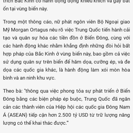
trích Bắc Kinh có hành động động khiêu khích và gây bất
ổn tại vùng biển này.
Trong một thông cáo, nữ phát ngôn viên Bộ Ngoại giao
Mỹ Morgan Ortagus nêu rõ việc Trung Quốc tiến hành cải
tạo và quân sự hóa các tiền đồn ở Biển Đông, cùng với
các hành động khác nhằm khẳng định những đòi hỏi bất
hợp pháp của Bắc Kinh ở vùng biển này, bao gồm cả việc
sử dụng quân sự trên biển để hăm dọa, cưỡng ép, và đe
dọa các quốc gia khác, là hành động làm xói mòn hòa
bình và an ninh khu vực.
Theo bà: "thông qua việc phong tỏa sự phát triển ở Biển
Đông bằng các biện pháp ép buộc, Trung Quốc đã ngăn
cản các thành viên của Hiệp hội các quốc gia Đông Nam
Á (ASEAN) tiếp cận hơn 2.500 tỷ USD từ trữ lượng năng
lượng có thể khai thác được."'