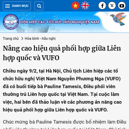
DANH MỤC
LIÊN HIỆP CÁC TỔ CHỨC HỮU NGHỊ VIỆT NAM
Trang chủ
Hòa bình - hữu nghị
Nâng cao hiệu quả phối hợp giữa Liên
hợp quốc và VUFO
Chiều ngày 9/2, tại Hà Nội, Chủ tịch Liên hiệp các tổ
chức hữu nghị Việt Nam Nguyễn Phương Nga (VUFO)
đã có buổi tiếp bà Pauline Tamesis, Điều phối viên
thường trú Liên hợp quốc tại Việt Nam. Tại cuộc làm
việc, hai bên đã thảo luận về các phương án nâng cao
hiệu quả phối hợp giữa Liên hợp quốc và VUFO.
Chúc mừng bà Pauline Tamesis được bổ nhiệm làm Điều