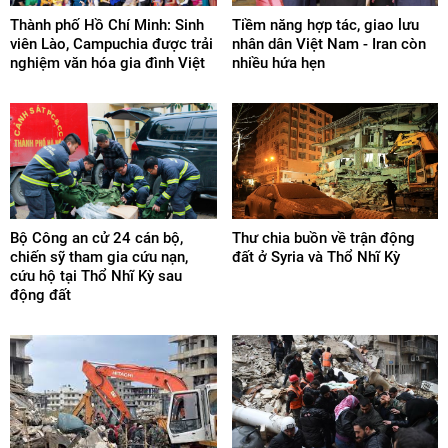
Thành phố Hồ Chí Minh: Sinh
Tiềm năng hợp tác, giao lưu
viên Lào, Campuchia được trải
nhân dân Việt Nam - Iran còn
nghiệm văn hóa gia đình Việt
nhiều hứa hẹn
Bộ Công an cử 24 cán bộ,
Thư chia buồn về trận động
chiến sỹ tham gia cứu nạn,
đất ở Syria và Thổ Nhĩ Kỳ
cứu hộ tại Thổ Nhĩ Kỳ sau
động đất