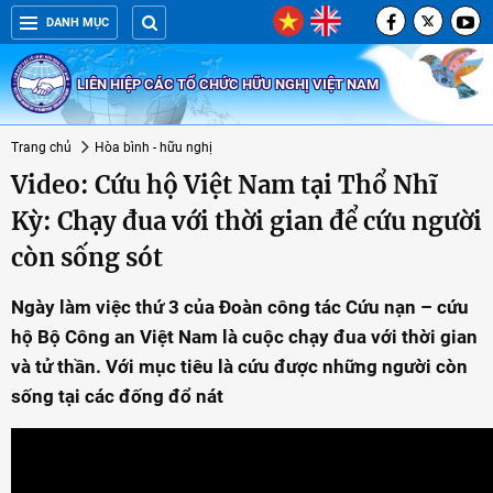
DANH MỤC
LIÊN HIỆP CÁC TỔ CHỨC HỮU NGHỊ VIỆT NAM
Trang chủ
Hòa bình - hữu nghị
Video: Cứu hộ Việt Nam tại Thổ Nhĩ
Kỳ: Chạy đua với thời gian để cứu người
còn sống sót
Ngày làm việc thứ 3 của Đoàn công tác Cứu nạn – cứu
hộ Bộ Công an Việt Nam là cuộc chạy đua với thời gian
và tử thần. Với mục tiêu là cứu được những người còn
sống tại các đống đổ nát