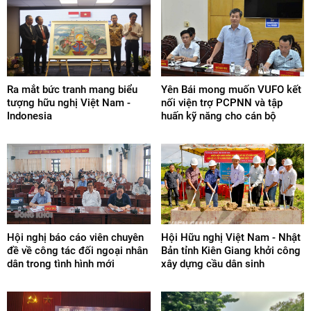
Ra mắt bức tranh mang biểu
Yên Bái mong muốn VUFO kết
tượng hữu nghị Việt Nam -
nối viện trợ PCPNN và tập
Indonesia
huấn kỹ năng cho cán bộ
Hội nghị báo cáo viên chuyên
Hội Hữu nghị Việt Nam - Nhật
đề về công tác đối ngoại nhân
Bản tỉnh Kiên Giang khởi công
dân trong tình hình mới
xây dựng cầu dân sinh