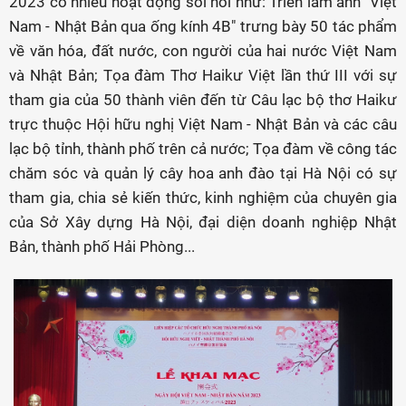
2023 có nhiều hoạt động sôi nổi như: Triển lãm ảnh "Việt
Nam - Nhật Bản qua ống kính 4B" trưng bày 50 tác phẩm
về văn hóa, đất nước, con người của hai nước Việt Nam
và Nhật Bản; Tọa đàm Thơ Haikư Việt lần thứ III với sự
tham gia của 50 thành viên đến từ Câu lạc bộ thơ Haikư
trực thuộc Hội hữu nghị Việt Nam - Nhật Bản và các câu
lạc bộ tỉnh, thành phố trên cả nước; Tọa đàm về công tác
chăm sóc và quản lý cây hoa anh đào tại Hà Nội có sự
tham gia, chia sẻ kiến thức, kinh nghiệm của chuyên gia
của Sở Xây dựng Hà Nội, đại diện doanh nghiệp Nhật
Bản, thành phố Hải Phòng...