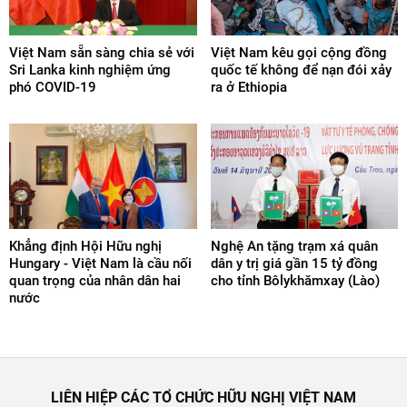
Việt Nam sẵn sàng chia sẻ với
Việt Nam kêu gọi cộng đồng
Sri Lanka kinh nghiệm ứng
quốc tế không để nạn đói xảy
phó COVID-19
ra ở Ethiopia
Khẳng định Hội Hữu nghị
Nghệ An tặng trạm xá quân
Hungary - Việt Nam là cầu nối
dân y trị giá gần 15 tỷ đồng
quan trọng của nhân dân hai
cho tỉnh Bôlykhămxay (Lào)
nước
LIÊN HIỆP CÁC TỔ CHỨC HỮU NGHỊ VIỆT NAM