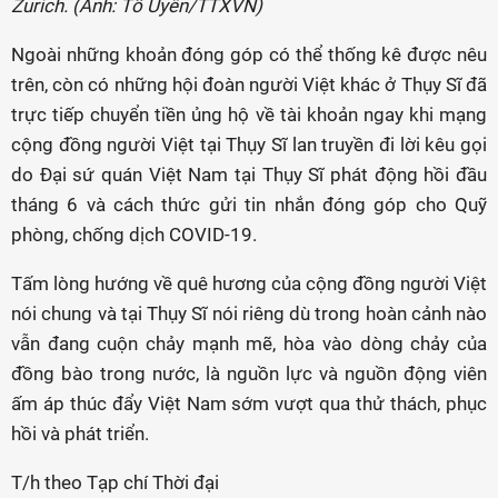
Zurich. (Ảnh: Tố Uyên/TTXVN)
Ngoài những khoản đóng góp có thể thống kê được nêu
trên, còn có những hội đoàn người Việt khác ở Thụy Sĩ đã
trực tiếp chuyển tiền ủng hộ về tài khoản ngay khi mạng
cộng đồng người Việt tại Thụy Sĩ lan truyền đi lời kêu gọi
do Đại sứ quán Việt Nam tại Thụy Sĩ phát động hồi đầu
tháng 6 và cách thức gửi tin nhắn đóng góp cho Quỹ
phòng, chống dịch COVID-19.
Tấm lòng hướng về quê hương của cộng đồng người Việt
nói chung và tại Thụy Sĩ nói riêng dù trong hoàn cảnh nào
vẫn đang cuộn chảy mạnh mẽ, hòa vào dòng chảy của
đồng bào trong nước, là nguồn lực và nguồn động viên
ấm áp thúc đẩy Việt Nam sớm vượt qua thử thách, phục
hồi và phát triển.
T/h theo Tạp chí Thời đại