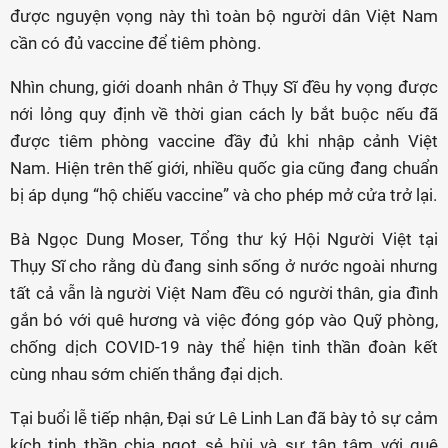
được nguyện vọng này thì toàn bộ người dân Việt Nam
cần có đủ vaccine để tiêm phòng.
Nhìn chung, giới doanh nhân ở Thụy Sĩ đều hy vọng được
nới lỏng quy định về thời gian cách ly bắt buộc nếu đã
được tiêm phòng vaccine đầy đủ khi nhập cảnh Việt
Nam. Hiện trên thế giới, nhiều quốc gia cũng đang chuẩn
bị áp dụng “hộ chiếu vaccine” và cho phép mở cửa trở lại.
Bà Ngọc Dung Moser, Tổng thư ký Hội Người Việt tại
Thụy Sĩ cho rằng dù đang sinh sống ở nước ngoài nhưng
tất cả vẫn là người Việt Nam đều có người thân, gia đình
gắn bó với quê hương và việc đóng góp vào Quỹ phòng,
chống dịch COVID-19 này thể hiện tinh thần đoàn kết
cùng nhau sớm chiến thắng đại dịch.
Tại buổi lễ tiếp nhận, Đại sứ Lê Linh Lan đã bày tỏ sự cảm
kích tinh thần chia ngọt sẻ bùi và sự tận tâm với quê