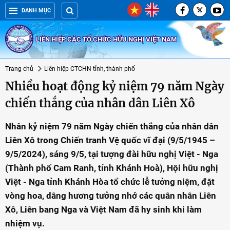
DANH MỤC
LIÊN HIỆP CÁC TỔ CHỨC HỮU NGHỊ VIỆT NAM
Trang chủ
Liên hiệp CTCHN tỉnh, thành phố
Nhiều hoạt động kỷ niệm 79 năm Ngày
chiến thắng của nhân dân Liên Xô
Nhân kỷ niệm 79 năm Ngày chiến thắng của nhân dân
Liên Xô trong Chiến tranh Vệ quốc vĩ đại (9/5/1945 –
9/5/2024), sáng 9/5, tại tượng đài hữu nghị Việt - Nga
(Thành phố Cam Ranh, tỉnh Khánh Hoà), Hội hữu nghị
Việt - Nga tỉnh Khánh Hòa tổ chức lễ tưởng niệm, đặt
vòng hoa, dâng hương tưởng nhớ các quân nhân Liên
Xô, Liên bang Nga và Việt Nam đã hy sinh khi làm
nhiệm vụ.