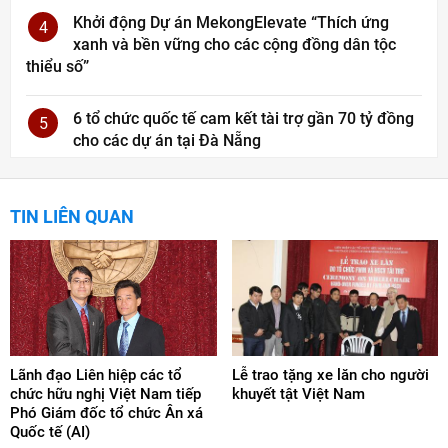
Khởi động Dự án MekongElevate “Thích ứng
4
xanh và bền vững cho các cộng đồng dân tộc
thiểu số”
6 tổ chức quốc tế cam kết tài trợ gần 70 tỷ đồng
5
cho các dự án tại Đà Nẵng
TIN LIÊN QUAN
Lãnh đạo Liên hiệp các tổ
Lễ trao tặng xe lăn cho người
chức hữu nghị Việt Nam tiếp
khuyết tật Việt Nam
Phó Giám đốc tổ chức Ân xá
Quốc tế (AI)