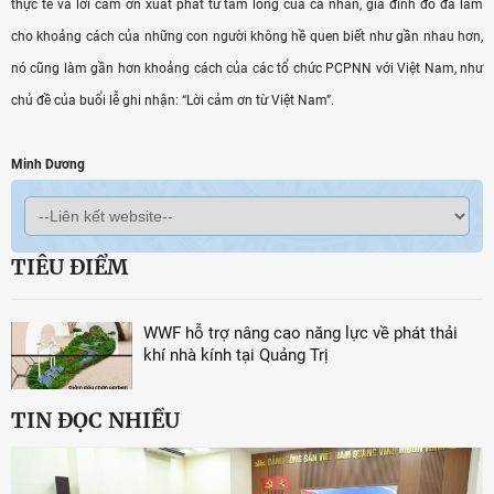
thực tế và lời cảm ơn xuất phát từ tấm lòng của cá nhân, gia đình đó đã làm
cho khoảng cách của những con người không hề quen biết như gần nhau hơn,
nó cũng làm gần hơn khoảng cách của các tổ chức PCPNN với Việt Nam, như
chủ đề của buổi lễ ghi nhận: “Lời cảm ơn từ Việt Nam”.
Minh Dương
TIÊU ĐIỂM
WWF hỗ trợ nâng cao năng lực về phát thải
khí nhà kính tại Quảng Trị
TIN ĐỌC NHIỀU