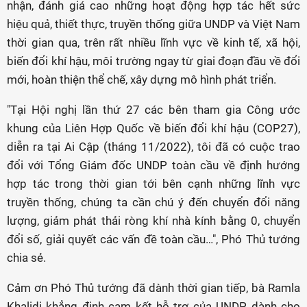
nhận, đánh giá cao những hoạt động hợp tác hết sức
hiệu quả, thiết thực, truyền thống giữa UNDP và Việt Nam
thời gian qua, trên rất nhiều lĩnh vực về kinh tế, xã hội,
biến đổi khí hậu, môi trường ngay từ giai đoạn đầu về đổi
mới, hoàn thiện thể chế, xây dựng mô hình phát triển.
"Tại Hội nghị lần thứ 27 các bên tham gia Công ước
khung của Liên Hợp Quốc về biến đổi khí hậu (COP27),
diễn ra tại Ai Cập (tháng 11/2022), tôi đã có cuộc trao
đổi với Tổng Giám đốc UNDP toàn cầu về định hướng
hợp tác trong thời gian tới bên cạnh những lĩnh vực
truyền thống, chúng ta cần chú ý đến chuyển đổi năng
lượng, giảm phát thải ròng khí nhà kính bằng 0, chuyển
đổi số, giải quyết các vấn đề toàn cầu…", Phó Thủ tướng
chia sẻ.
Cảm ơn Phó Thủ tướng đã dành thời gian tiếp, bà Ramla
Khalidi khẳng định cam kết hỗ trợ của UNDP dành cho