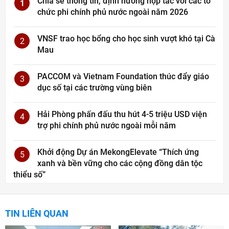
Chia sẻ thông tin, định hướng hợp tác với các tổ
1
chức phi chính phủ nước ngoài năm 2026
VNSF trao học bổng cho học sinh vượt khó tại Cà
2
Mau
PACCOM và Vietnam Foundation thúc đẩy giáo
3
dục số tại các trường vùng biên
Hải Phòng phấn đấu thu hút 4-5 triệu USD viện
4
trợ phi chính phủ nước ngoài mỗi năm
Khởi động Dự án MekongElevate “Thích ứng
5
xanh và bền vững cho các cộng đồng dân tộc
thiểu số”
TIN LIÊN QUAN