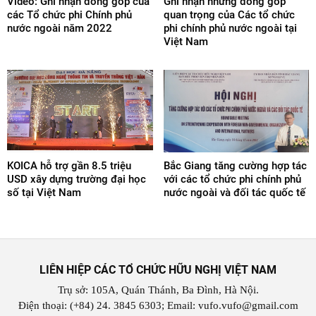
Video: Ghi nhận đóng góp của
Ghi nhận những đóng góp
các Tổ chức phi Chính phủ
quan trọng của Các tổ chức
nước ngoài năm 2022
phi chính phủ nước ngoài tại
Việt Nam
KOICA hỗ trợ gần 8.5 triệu
Bắc Giang tăng cường hợp tác
USD xây dựng trường đại học
với các tổ chức phi chính phủ
số tại Việt Nam
nước ngoài và đối tác quốc tế
LIÊN HIỆP CÁC TỔ CHỨC HỮU NGHỊ VIỆT NAM
Trụ sở: 105A, Quán Thánh, Ba Đình, Hà Nội.
Điện thoại: (+84) 24. 3845 6303; Email: vufo.vufo@gmail.com