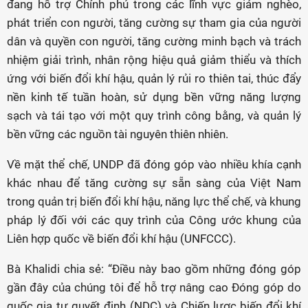
đang hỗ trợ Chính phủ trong các lĩnh vực giảm nghèo,
phát triển con người, tăng cường sự tham gia của người
dân và quyền con người, tăng cường minh bạch và trách
nhiệm giải trình, nhân rộng hiệu quả giảm thiểu và thích
ứng với biến đổi khí hậu, quản lý rủi ro thiên tai, thúc đẩy
nền kinh tế tuần hoàn, sử dụng bền vững năng lượng
sạch và tái tạo với một quy trình công bằng, và quản lý
bền vững các nguồn tài nguyên thiên nhiên.
Về mặt thể chế, UNDP đã đóng góp vào nhiều khía cạnh
khác nhau để tăng cường sự sẵn sàng của Việt Nam
trong quản trị biến đổi khí hậu, năng lực thể chế, và khung
pháp lý đối với các quy trình của Công ước khung của
Liên hợp quốc về biến đổi khí hậu (UNFCCC).
Bà Khalidi chia sẻ: “Điều này bao gồm những đóng góp
gần đây của chúng tôi để hỗ trợ nâng cao Đóng góp do
quốc gia tự quyết định (NDC) và Chiến lược biến đổi khí