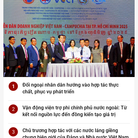
Đối ngoại nhân dân hướng vào hợp tác thực
1
chất, phục vụ phát triển
Vận động viện trợ phi chính phủ nước ngoài: Từ
2
kết nối nguồn lực đến đồng kiến tạo giá trị
Chủ trương hợp tác với các nước láng giềng
3
chung biên giới của Đảng và Nhà nước Việt Nam