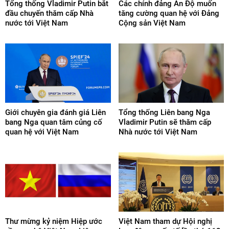
Tổng thống Vladimir Putin bắt
Các chính đảng Ấn Độ muốn
đầu chuyến thăm cấp Nhà
tăng cường quan hệ với Đảng
nước tới Việt Nam
Cộng sản Việt Nam
Giới chuyên gia đánh giá Liên
Tổng thống Liên bang Nga
bang Nga quan tâm củng cố
Vladimir Putin sẽ thăm cấp
quan hệ với Việt Nam
Nhà nước tới Việt Nam
Thư mừng kỷ niệm Hiệp ước
Việt Nam tham dự Hội nghị