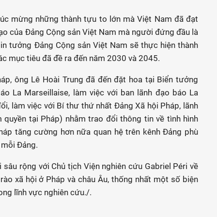
húc mừng những thành tựu to lớn mà Việt Nam đã đạt
 đạo của Đảng Cộng sản Việt Nam mà người đứng đầu là
tin tưởng Đảng Cộng sản Việt Nam sẽ thực hiện thành
các mục tiêu đã đề ra đến năm 2030 và 2045.
háp, ông Lê Hoài Trung đã đến đặt hoa tại Biển tưởng
áo La Marseillaise, làm việc với ban lãnh đạo báo La
ổi, làm việc với Bí thư thứ nhất Đảng Xã hội Pháp, lãnh
quyền tại Pháp) nhằm trao đổi thông tin về tình hình
háp tăng cường hơn nữa quan hệ trên kênh Đảng phù
a mỗi Đảng.
 sâu rộng với Chủ tịch Viện nghiên cứu Gabriel Péri về
trào xã hội ở Pháp và châu Âu, thống nhất một số biện
ng lĩnh vực nghiên cứu./.