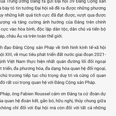
của Trung ương Đảng ta gửi Đại hội 39 Đảng Cộng sản
à bày tỏ tin tưởng Đại hội sẽ đề ra được những phương
uy những kết quả tích cực đã đạt được, vượt qua được
 lượng và tăng cường ảnh hưởng của Đảng trên chính
cực vào hòa bình, độc lập dân tộc, dân chủ và tiến bộ
háp, châu Âu và trên toàn thế giới.
h đạo Đảng Cộng sản Pháp về tình hình kinh tế-xã hội
hội XIII, về mục tiêu phát triển đất nước giai đoạn 2021-
nh Việt Nam thực hiện nhất quán đường lối đối ngoại
át triển, đa phương hóa, đa dạng hóa quan hệ đối ngoại,
chủ trương tiếp tục chú trọng duy trì và củng cố quan
 đó rất coi trọng quan hệ với Đảng Cộng sản Pháp.
Pháp, ông Fabien Roussel cảm ơn Đảng ta cử đoàn dự
của quan hệ đoàn kết, gắn bó, hữu nghị, thủy chung giữa
 không chỉ đối với Đại hội mà còn đối với tất cả những