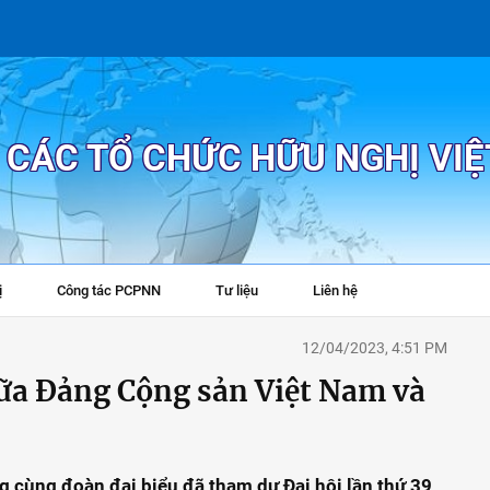
P CÁC TỔ CHỨC HỮU NGHỊ VI
ị
Công tác PCPNN
Tư liệu
Liên hệ
+
12/04/2023, 4:51 PM
ữa Đảng Cộng sản Việt Nam và
 cùng đoàn đại biểu đã tham dự Đại hội lần thứ 39