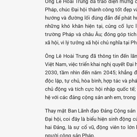
Ông Lê Hoài Trung đã trao điện mừng 
Pháp, chúc Đại hội thành công tốt đẹp v
hướng và đường lối đúng đắn để phát h
những khó khăn hiện tại, củng cố lực
trường Pháp và châu Âu; đóng góp tích 
xã hội, vì lý tưởng xã hội chủ nghĩa tại P
Ông Lê Hoài Trung đã thông tin đến lãn
Việt Nam, việc triển khai nghị quyết Đại 
2030, tầm nhìn đến năm 2045; khẳng đị
độc lập, tự chủ, hòa bình, hợp tác và ph
chủ động và tích cực hội nhập quốc tế; 
hệ với các đảng cộng sản anh em, trong
Thay mặt Ban Lãnh đạo Đảng Cộng sản 
Đại hội, coi đây là biểu hiện sinh động 
hai Đảng, là sự cổ vũ, động viên to lớn
người cộng sản Pháp.