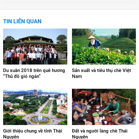
TIN LIÊN QUAN
Du xuân 2018 trên quê hương
Sản xuất và tiêu thụ chè Việt
“Thủ đô gió ngàn”
Nam
Giới thiệu chung về tỉnh Thái
Đất và người làng chè Thái
Nguyên
Nguyên