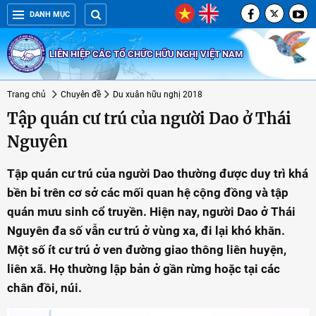
DANH MỤC
LIÊN HIỆP CÁC TỔ CHỨC HỮU NGHỊ VIỆT NAM
Trang chủ
Chuyên đề
Du xuân hữu nghị 2018
Tập quán cư trú của người Dao ở Thái
Nguyên
Tập quán cư trú của người Dao thường được duy trì khá
bền bỉ trên cơ sở các mối quan hệ cộng đồng và tập
quán mưu sinh cổ truyền. Hiện nay, người Dao ở Thái
Nguyên đa số vẫn cư trú ở vùng xa, đi lại khó khăn.
Một số ít cư trú ở ven đường giao thông liên huyện,
liên xã. Họ thường lập bản ở gần rừng hoặc tại các
chân đồi, núi.