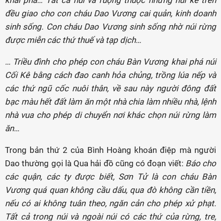
khai phá… Tất cả núi và ruộng thuộc những núi kể trên
đều giao cho con cháu Dao Vương cai quản, kinh doanh
sinh sống. Con cháu Dao Vương sinh sống nhờ núi rừng
được miễn các thứ thuế và tạp dịch…
… Triều đình cho phép con cháu Bàn Vương khai phá núi
Cối Kê bằng cách đao canh hỏa chủng, trồng lúa nếp và
các thứ ngũ cốc nuôi thân, về sau này người đông đất
bạc màu hết đất làm ăn một nhà chia làm nhiều nhà, lệnh
nhà vua cho phép di chuyển nơi khác chọn núi rừng làm
ăn…
Trong bản thứ 2 của Bình Hoàng khoán điệp mà người
Dao thường gọi là Qua hải đồ cũng có đoạn viết:
Báo cho
các quận, các ty được biết, Sơn Tử là con cháu Bàn
Vương quá quan không cầu dấu, qua đò không cần tiền,
nếu có ai không tuân theo, ngăn cản cho phép xử phạt.
Tất cả trong núi và ngoài núi có các thứ của rừng, tre,