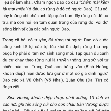
liệu để làm nhà… Châm ngôn Dao có câu
“Chảm mài kềm
lải mài miền”
(ở đâu có rừng ở đó có người Dao). Câu nói
này không chỉ phán ánh tập quán bám lấy rừng núi để cư
trú, mà còn nói lên tầm quan trọng của rừng đối với đời
sống kinh tế của các bản người Dao.
Trong xã hội cổ truyền, đủ rừng thì người Dao có cuộc
sống kinh tế tự cấp tự túc khá ổn định, rừng thu hẹp
buộc họ phải đi tìm nơi sinh sống mới. Tập quán du canh
du cư chạy theo rừng núi là truyền thống ứng xử với tự
nhiên của họ. Trong Quá sơn bảng văn (Bình Hoàng
khoán điệp) hiện được lưu giữ ở một số gia đình người
Dao các xã Vũ Chấn (Võ Nhai), Quân Chu (Đại Từ) có
đoạn viết:
… Bình Hoàng khoán điệp được phát xuống 13 tỉnh và
các nơi, ghi tên sông núi cho con cháu Bàn Vương được