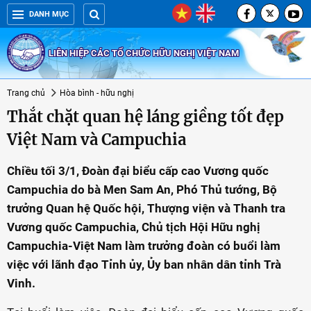
DANH MỤC
LIÊN HIỆP CÁC TỔ CHỨC HỮU NGHỊ VIỆT NAM
Trang chủ
Hòa bình - hữu nghị
Thắt chặt quan hệ láng giềng tốt đẹp
Việt Nam và Campuchia
Chiều tối 3/1, Đoàn đại biểu cấp cao Vương quốc
Campuchia do bà Men Sam An, Phó Thủ tướng, Bộ
trưởng Quan hệ Quốc hội, Thượng viện và Thanh tra
Vương quốc Campuchia, Chủ tịch Hội Hữu nghị
Campuchia-Việt Nam làm trưởng đoàn có buổi làm
việc với lãnh đạo Tỉnh ủy, Ủy ban nhân dân tỉnh Trà
Vinh.