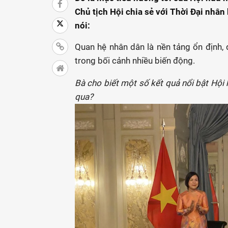
Chủ tịch Hội chia sẻ với Thời Đại nhâ
nói:
Quan hệ nhân dân là nền tảng ổn định, q
trong bối cảnh nhiều biến động.
Bà cho biết một số kết quả nổi bật Hội
qua?