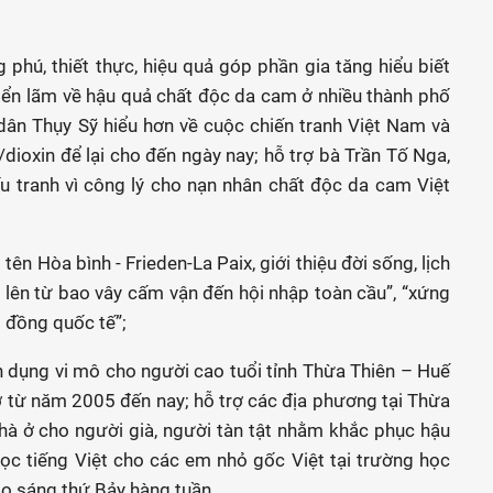
 phú, thiết thực, hiệu quả góp phần gia tăng hiểu biết
iển lãm về hậu quả chất độc da cam ở nhiều thành phố
ân Thụy Sỹ hiểu hơn về cuộc chiến tranh Việt Nam và
ioxin để lại cho đến ngày nay; hỗ trợ bà Trần Tố Nga,
u tranh vì công lý cho nạn nhân chất độc da cam Việt
 Hòa bình - Frieden-La Paix, giới thiệu đời sống, lịch
 lên từ bao vây cấm vận đến hội nhập toàn cầu”, “xứng
g đồng quốc tế”;
ín dụng vi mô cho người cao tuổi tỉnh Thừa Thiên – Huế
 từ năm 2005 đến nay; hỗ trợ các địa phương tại Thừa
hà ở cho người già, người tàn tật nhằm khắc phục hậu
học tiếng Việt cho các em nhỏ gốc Việt tại trường học
vào sáng thứ Bảy hàng tuần…