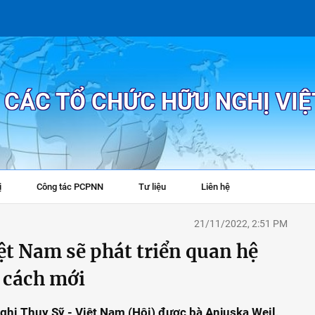
P CÁC TỔ CHỨC HỮU NGHỊ VI
ị
Công tác PCPNN
Tư liệu
Liên hệ
+
21/11/2022, 2:51 PM
iệt Nam sẽ phát triển quan hệ
 cách mới
ghị Thụy Sỹ - Việt Nam (Hội) được bà Anjuska Weil,