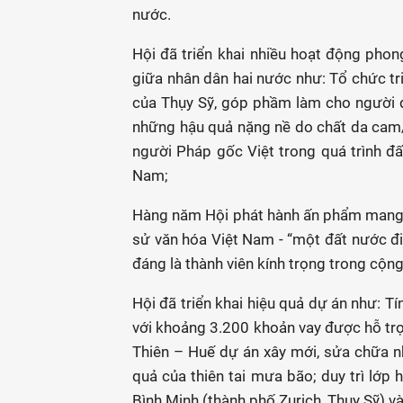
nước.
Hội đã triển khai nhiều hoạt động phong
giữa nhân dân hai nước như: Tổ chức tr
của Thụy Sỹ, góp phầm làm cho người d
những hậu quả nặng nề do chất da cam/d
người Pháp gốc Việt trong quá trình đấ
Nam;
Hàng năm Hội phát hành ấn phẩm mang tên
sử văn hóa Việt Nam - “một đất nước đi
đáng là thành viên kính trọng trong cộn
Hội đã triển khai hiệu quả dự án như: T
với khoảng 3.200 khoản vay được hỗ trợ
Thiên – Huế dự án xây mới, sửa chữa n
quả của thiên tai mưa bão; duy trì lớp 
Bình Minh (thành phố Zurich, Thụy Sỹ) 