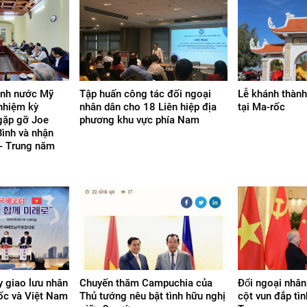
ình nước Mỹ
Tập huấn công tác đối ngoại
Lễ khánh thàn
nhiệm kỳ
nhân dân cho 18 Liên hiệp địa
tại Ma-rốc
gặp gỡ Joe
phương khu vực phía Nam
Bình và nhận
 - Trung năm
y giao lưu nhân
Chuyến thăm Campuchia của
Đối ngoại nhân 
ốc và Việt Nam
Thủ tướng nêu bật tình hữu nghị
cột vun đắp tìn