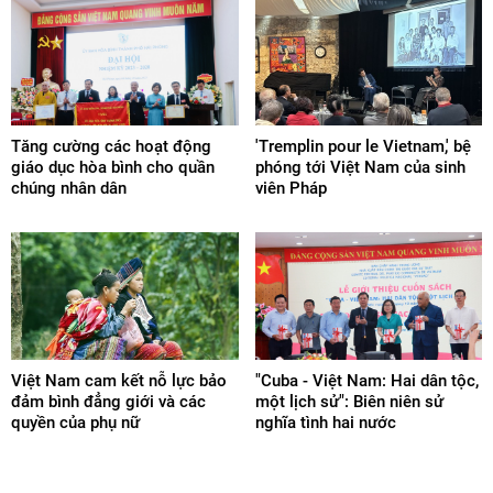
Tăng cường các hoạt động
'Tremplin pour le Vietnam,' bệ
giáo dục hòa bình cho quần
phóng tới Việt Nam của sinh
chúng nhân dân
viên Pháp
Việt Nam cam kết nỗ lực bảo
"Cuba - Việt Nam: Hai dân tộc,
đảm bình đẳng giới và các
một lịch sử": Biên niên sử
quyền của phụ nữ
nghĩa tình hai nước