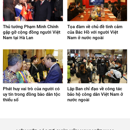
Thủ tướng Phạm Minh Chính
Tọa đàm về chủ đề tình cảm
gặp gỡ cộng đồng người Việt
của Bác Hồ với người Việt
Nam tại Hà Lan
Nam ở nước ngoài
Phát huy vai trò của người có
Lập Ban chỉ đạo về công tác
uy tín trong đồng bào dân tộc
bảo hộ công dân Việt Nam ở
thiểu số
nước ngoài