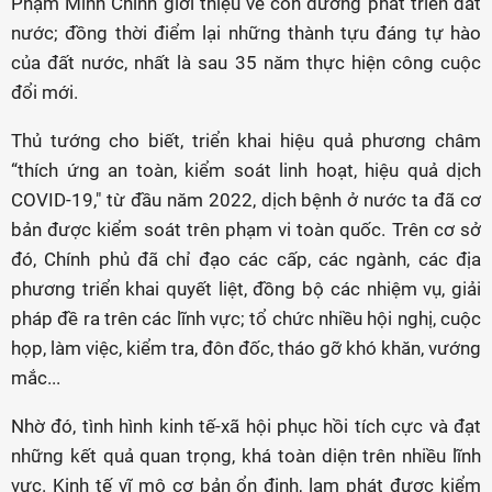
Phạm Minh Chính giới thiệu về con đường phát triển đất
nước; đồng thời điểm lại những thành tựu đáng tự hào
của đất nước, nhất là sau 35 năm thực hiện công cuộc
đổi mới.
Thủ tướng cho biết, triển khai hiệu quả phương châm
“thích ứng an toàn, kiểm soát linh hoạt, hiệu quả dịch
COVID-19," từ đầu năm 2022, dịch bệnh ở nước ta đã cơ
bản được kiểm soát trên phạm vi toàn quốc. Trên cơ sở
đó, Chính phủ đã chỉ đạo các cấp, các ngành, các địa
phương triển khai quyết liệt, đồng bộ các nhiệm vụ, giải
pháp đề ra trên các lĩnh vực; tổ chức nhiều hội nghị, cuộc
họp, làm việc, kiểm tra, đôn đốc, tháo gỡ khó khăn, vướng
mắc...
Nhờ đó, tình hình kinh tế-xã hội phục hồi tích cực và đạt
những kết quả quan trọng, khá toàn diện trên nhiều lĩnh
vực. Kinh tế vĩ mô cơ bản ổn định, lạm phát được kiểm