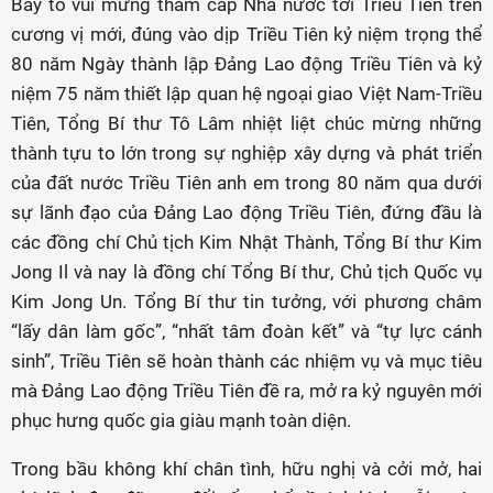
Bày tỏ vui mừng thăm cấp Nhà nước tới Triều Tiên trên
cương vị mới, đúng vào dịp Triều Tiên kỷ niệm trọng thể
80 năm Ngày thành lập Đảng Lao động Triều Tiên và kỷ
niệm 75 năm thiết lập quan hệ ngoại giao Việt Nam-Triều
Tiên, Tổng Bí thư Tô Lâm nhiệt liệt chúc mừng những
thành tựu to lớn trong sự nghiệp xây dựng và phát triển
của đất nước Triều Tiên anh em trong 80 năm qua dưới
sự lãnh đạo của Đảng Lao động Triều Tiên, đứng đầu là
các đồng chí Chủ tịch Kim Nhật Thành, Tổng Bí thư Kim
Jong Il và nay là đồng chí Tổng Bí thư, Chủ tịch Quốc vụ
Kim Jong Un. Tổng Bí thư tin tưởng, với phương châm
“lấy dân làm gốc”, “nhất tâm đoàn kết” và “tự lực cánh
sinh”, Triều Tiên sẽ hoàn thành các nhiệm vụ và mục tiêu
mà Đảng Lao động Triều Tiên đề ra, mở ra kỷ nguyên mới
phục hưng quốc gia giàu mạnh toàn diện.
Trong bầu không khí chân tình, hữu nghị và cởi mở, hai