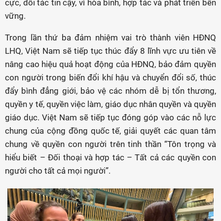
cực, đối tác tin cậy, vì hòa bình, hợp tác và phát triển bền
vững.
Trong lần thứ ba đảm nhiệm vai trò thành viên HĐNQ
LHQ, Việt Nam sẽ tiếp tục thúc đẩy 8 lĩnh vực ưu tiên về
nâng cao hiệu quả hoạt động của HĐNQ, bảo đảm quyền
con người trong biến đổi khí hậu và chuyển đổi số, thúc
đẩy bình đẳng giới, bảo vệ các nhóm dễ bị tổn thương,
quyền y tế, quyền việc làm, giáo dục nhân quyền và quyền
giáo dục. Việt Nam sẽ tiếp tục đóng góp vào các nỗ lực
chung của cộng đồng quốc tế, giải quyết các quan tâm
chung về quyền con người trên tinh thần “Tôn trọng và
hiểu biết – Đối thoại và hợp tác – Tất cả các quyền con
người cho tất cả mọi người”.