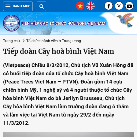
DANH MỤC
LIÊN HIỆP CÁC TỔ CHỨC HỮU NGHỊ VIỆT NAM
Trang chủ
Tổ chức thành viên ở Trung ương
Tiếp đoàn Cây hoà bình Việt Nam
(Vietpeace) Chiều 8/3/2012, Chủ tịch Vũ Xuân Hồng đã
có buổi tiếp đoàn của tổ chức Cây hoà bình Việt Nam
(Peace Trees Viet Nam – PTVN). Đoàn gồm 14 cựu
chiến binh Mỹ, 1 nghệ sỹ và 4 người thuộc tổ chức Cây
hòa bình Việt Nam do bà Jerilyn Brusseau, Chủ tịch
Cây hòa bình Việt Nam làm trưởng đoàn đang ở thăm
và làm việc tại Việt Nam từ ngày 29/2 đến ngày
11/3/2012.