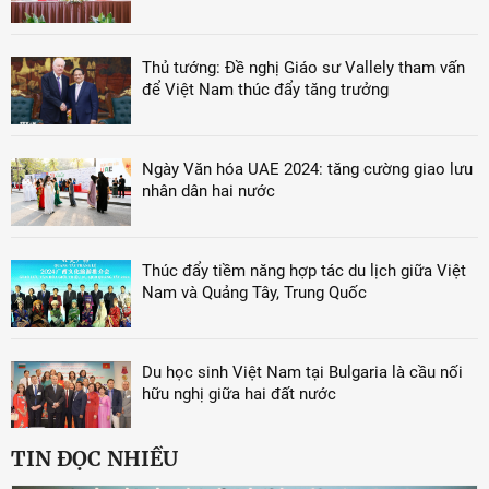
Thủ tướng: Đề nghị Giáo sư Vallely tham vấn
để Việt Nam thúc đẩy tăng trưởng
Ngày Văn hóa UAE 2024: tăng cường giao lưu
nhân dân hai nước
Thúc đẩy tiềm năng hợp tác du lịch giữa Việt
Nam và Quảng Tây, Trung Quốc
Du học sinh Việt Nam tại Bulgaria là cầu nối
hữu nghị giữa hai đất nước
TIN ĐỌC NHIỀU