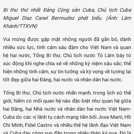
Bí thư thứ nhất Đảng Cộng sản Cuba, Chủ tịch Cuba
Miguel Diaz Canel Bermudez phát biểu. (Ảnh: Lâm
Khánh/TTXVN)
Vui mừng được gặp mặt những người đã gắn bó, dành
nhiều sức lực, tình cảm sâu đậm cho Việt Nam và quan
hệ hai nước, Tổng Bí thư, Chủ tịch nước Tô Lâm bày tỏ
xúc động khi nghe chia sẻ về những kỷ niệm sâu sắc; thể
hiện những tình cảm, sự tin tưởng và kỳ vọng về tương lai
tốt đẹp giữa hai Đảng, hai nước và nhân dân hai nước.
Tổng Bí thư, Chủ tịch nước nhấn mạnh, trong lịch sử thế
giới, hiếm có mối quan hệ nào đặc biệt như quan hệ giữa
hai Đảng, hai Nhà nước và nhân dân hai nước Việt Nam-
Cuba do các vị lãnh tụ cách mạng tiền bối Jose Marti, Hồ
Chí Minh, Fidel Castro và nhiều thế hệ lãnh đạo Việt Nam
và Cuba dày công vun đắp trong nhiều thập kỷ qua. Đó là