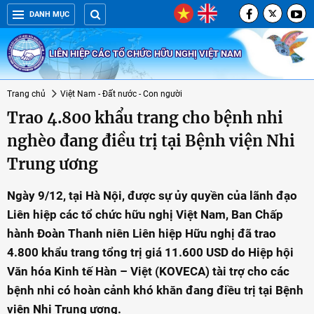
DANH MỤC
LIÊN HIỆP CÁC TỔ CHỨC HỮU NGHỊ VIỆT NAM
Trang chủ
Việt Nam - Đất nước - Con người
Trao 4.800 khẩu trang cho bệnh nhi
nghèo đang điều trị tại Bệnh viện Nhi
Trung ương
Ngày 9/12, tại Hà Nội, được sự ủy quyền của lãnh đạo
Liên hiệp các tổ chức hữu nghị Việt Nam, Ban Chấp
hành Đoàn Thanh niên Liên hiệp Hữu nghị đã trao
4.800 khẩu trang tổng trị giá 11.600 USD do Hiệp hội
Văn hóa Kinh tế Hàn – Việt (KOVECA) tài trợ cho các
bệnh nhi có hoàn cảnh khó khăn đang điều trị tại Bệnh
viện Nhi Trung ương.