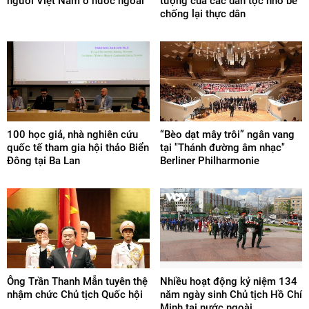
người Việt Nam ở nước ngoài
tượng của các dân tộc nhỏ bé
chống lại thực dân
100 học giả, nhà nghiên cứu
“Bèo dạt mây trôi” ngân vang
quốc tế tham gia hội thảo Biển
tại "Thánh đường âm nhạc"
Đông tại Ba Lan
Berliner Philharmonie
Ông Trần Thanh Mẫn tuyên thệ
Nhiều hoạt động kỷ niệm 134
nhậm chức Chủ tịch Quốc hội
năm ngày sinh Chủ tịch Hồ Chí
Minh tại nước ngoài