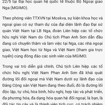
22/5 tại Đại học quan hệ quốc tế thuộc Bộ Ngoại giao
Nga (MGIMO).
Theo phóng viên TTXVN tại Moskva, sự kiện khoa học và
ngoại giao có sự tham dự của đại diện lãnh đạo Đại sứ
quán Việt Nam tại LB Nga, đoàn Liên hiệp các tổ chức
hữu nghị Việt Nam do Chủ tịch Phan Anh Sơn dẫn đầu
đang có chuyến thăm và làm việc tại Nga, các nhà ngoại
giao, Việt Nam học từ Nga và Việt Nam (tham gia trực
tuyến) cùng đông đảo các sinh viên của MGIMO.
Trong vai trò diễn giả chính, Chủ tịch Liên hiệp các tổ
chức hữu nghị Việt Nam Phan Anh Sơn đã khái quát
đường lối đối ngoại mà Việt Nam dưới sự lãnh đạo của
Đảng Cộng sản Việt Nam đang theo đuổi, đó là đường lối
độc lập, tự chủ, hòa bình, hữu nghị, hợp tác và phát triển,
đa phương hóa, đa dạng hóa quan hệ đối ngoại; là bạn, là
đối tác tin cậy và là thành viên tích cực, có trách nhiệm