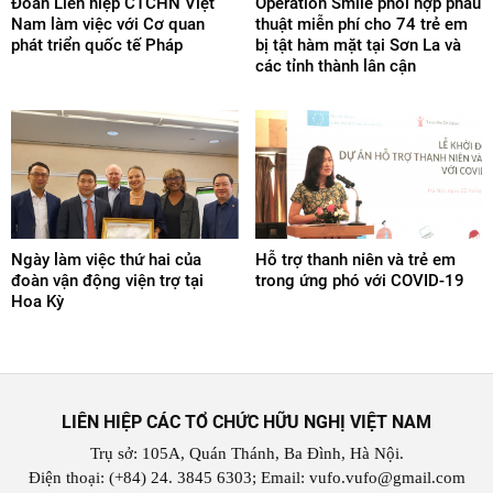
Đoàn Liên hiệp CTCHN Việt
Operation Smile phối hợp phẫu
Nam làm việc với Cơ quan
thuật miễn phí cho 74 trẻ em
phát triển quốc tế Pháp
bị tật hàm mặt tại Sơn La và
các tỉnh thành lân cận
Ngày làm việc thứ hai của
Hỗ trợ thanh niên và trẻ em
đoàn vận động viện trợ tại
trong ứng phó với COVID-19
Hoa Kỳ
LIÊN HIỆP CÁC TỔ CHỨC HỮU NGHỊ VIỆT NAM
Trụ sở: 105A, Quán Thánh, Ba Đình, Hà Nội.
Điện thoại: (+84) 24. 3845 6303; Email: vufo.vufo@gmail.com