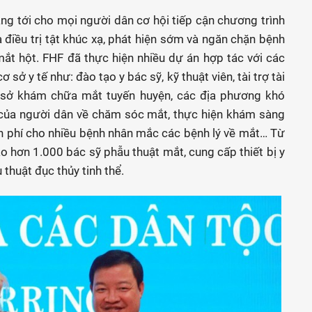
ng tới cho mọi người dân cơ hội tiếp cận chương trình
à điều trị tật khúc xạ, phát hiện sớm và ngăn chặn bệnh
ắt hột. FHF đã thực hiện nhiều dự án hợp tác với các
 sở y tế như: đào tạo y bác sỹ, kỹ thuật viên, tài trợ tài
 cơ sở khám chữa mắt tuyến huyện, các địa phương khó
 của người dân về chăm sóc mắt, thực hiện khám sàng
miễn phí cho nhiều bệnh nhân mắc các bệnh lý về mắt… Từ
 hơn 1.000 bác sỹ phẫu thuật mắt, cung cấp thiết bị y
 thuật đục thủy tinh thể.