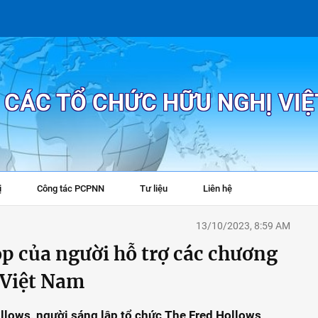
P CÁC TỔ CHỨC HỮU NGHỊ VI
ị
Công tác PCPNN
Tư liệu
Liên hệ
+
13/10/2023, 8:59 AM
p của người hỗ trợ các chương
 Việt Nam
llows, người sáng lập tổ chức The Fred Hollows