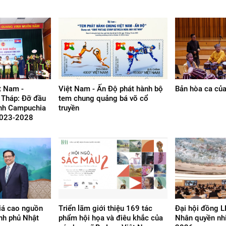
t Nam -
Việt Nam - Ấn Độ phát hành bộ
Bản hòa ca của
Tháp: Đỡ đầu
tem chung quảng bá võ cổ
inh Campuchia
truyền
2023-2028
iá cao nguồn
Triển lãm giới thiệu 169 tác
Đại hội đồng 
nh phủ Nhật
phẩm hội họa và điêu khắc của
Nhân quyền nh