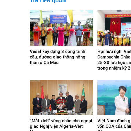
TIN LIÊN QUAN
Vesaf xây dựng 3 công trình
Hội hữu nghị Việ
cầu, đường giao thông nông
Campuchia Chùa 
thôn ở Cà Mau
25-30 lưu học s
trong nhiệm kỳ 
“Mắt xích” vững chắc cho ngoại
Việt Nam đánh g
giao Nghị viện Algeria-Việt
vốn ODA của Chí