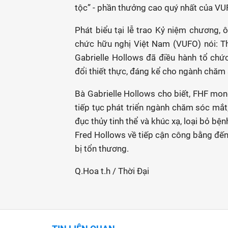
tộc” - phần thưởng cao quý nhất của VU
Phát biểu tại lễ trao Kỷ niệm chương,
chức hữu nghị Việt Nam (VUFO) nói: T
Gabrielle Hollows đã điều hành tổ ch
đổi thiết thực, đáng kể cho ngành chăm
Bà Gabrielle Hollows cho biết, FHF mon
tiếp tục phát triển ngành chăm sóc mắt,
đục thủy tinh thể và khúc xạ, loại bỏ b
Fred Hollows về tiếp cận công bằng đế
bị tổn thương.
Q.Hoa t.h / Thời Đại