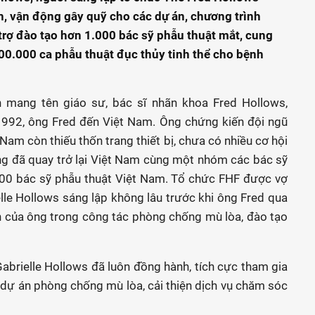
h, vận động gây quỹ cho các dự án, chương trình
trợ đào tạo hơn 1.000 bác sỹ phẫu thuật mắt, cung
 100.000 ca phẫu thuật đục thủy tinh thể cho bệnh
 mang tên giáo sư, bác sĩ nhãn khoa Fred Hollows,
1992, ông Fred đến Việt Nam. Ông chứng kiến đội ngũ
 Nam còn thiếu thốn trang thiết bị, chưa có nhiều cơ hội
Ông đã quay trở lại Việt Nam cùng một nhóm các bác sỹ
300 bác sỹ phẫu thuật Việt Nam. Tổ chức FHF được vợ
lle Hollows sáng lập không lâu trước khi ông Fred qua
 của ông trong công tác phòng chống mù lòa, đào tạo
abrielle Hollows đã luôn đồng hành, tích cực tham gia
 dự án phòng chống mù lòa, cải thiện dịch vụ chăm sóc