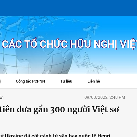
P CÁC TỔ CHỨC HỮU NGHỊ VI
ị
Công tác PCPNN
Tư liệu
Liên hệ
+
ời
09/03/2022, 2:48 PM
tiên đưa gần 300 người Việt sơ
ừ Ukraine đã cất cánh từ sân bay quốc tế Henri