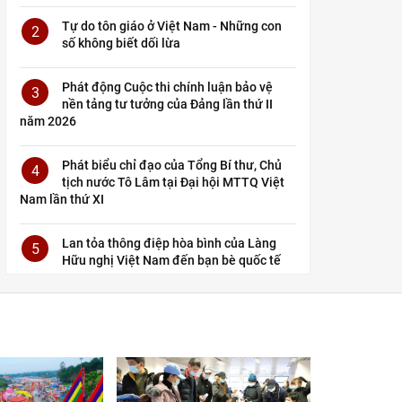
Tự do tôn giáo ở Việt Nam - Những con
2
số không biết dối lừa
Phát động Cuộc thi chính luận bảo vệ
3
nền tảng tư tưởng của Đảng lần thứ II
năm 2026
Phát biểu chỉ đạo của Tổng Bí thư, Chủ
4
tịch nước Tô Lâm tại Đại hội MTTQ Việt
Nam lần thứ XI
Lan tỏa thông điệp hòa bình của Làng
5
Hữu nghị Việt Nam đến bạn bè quốc tế