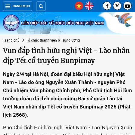
DANH MỤC
LIÊN HIỆP CÁC TỔ CHỨC HỮU NGHỊ VIỆT NAM
Trang chủ
Tổ chức thành viên ở Trung ương
Vun đắp tình hữu nghị Việt - Lào nhân
dịp Tết cổ truyền Bunpimay
Ngày 2/4 tại Hà Nội, đoàn đại biểu Hội hữu nghị Việt
Nam - Lào do ông Nguyễn Xuân Thành - nguyên Phó
Chủ nhiệm Văn phòng Chính phủ, Phó Chủ tịch Hội làm
trưởng đoàn đã đến chúc mừng Đại sứ quán Lào tại
Việt Nam nhân dịp Tết cổ truyền Bunpimay 2025 (Phật
lịch 2568).
Phó Chủ tịch Hội hữu nghị Việt Nam - Lào Nguyễn Xuân