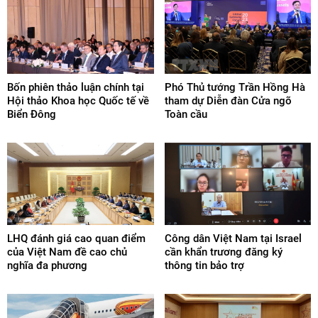
Bốn phiên thảo luận chính tại
Phó Thủ tướng Trần Hồng Hà
Hội thảo Khoa học Quốc tế về
tham dự Diễn đàn Cửa ngõ
Biển Đông
Toàn cầu
LHQ đánh giá cao quan điểm
Công dân Việt Nam tại Israel
của Việt Nam đề cao chủ
cần khẩn trương đăng ký
nghĩa đa phương
thông tin bảo trợ