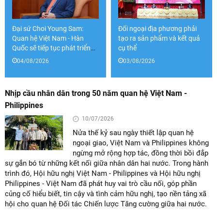
Đại sứ Choi Young Sam:
Đối ngoại địa phương phải
Quan hệ Việt Nam - Hàn
tạo ra sản phẩm và kết quả
Quốc sẽ tiếp tục phát triển
cụ thể
sâu rộng và bền vững
04/08/2026
03/08/2026
Nhịp cầu nhân dân trong 50 năm quan hệ Việt Nam -
Philippines
10/07/2026
Nửa thế kỷ sau ngày thiết lập quan hệ
ngoại giao, Việt Nam và Philippines không
ngừng mở rộng hợp tác, đồng thời bồi đắp
sự gắn bó từ những kết nối giữa nhân dân hai nước. Trong hành
trình đó, Hội hữu nghị Việt Nam - Philippines và Hội hữu nghị
Philippines - Việt Nam đã phát huy vai trò cầu nối, góp phần
củng cố hiểu biết, tin cậy và tình cảm hữu nghị, tạo nền tảng xã
hội cho quan hệ Đối tác Chiến lược Tăng cường giữa hai nước.