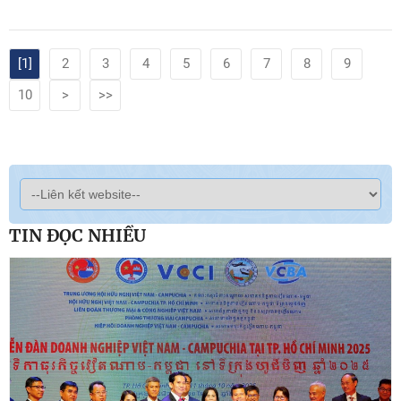
[1]
2
3
4
5
6
7
8
9
10
>
>>
TIN ĐỌC NHIỀU