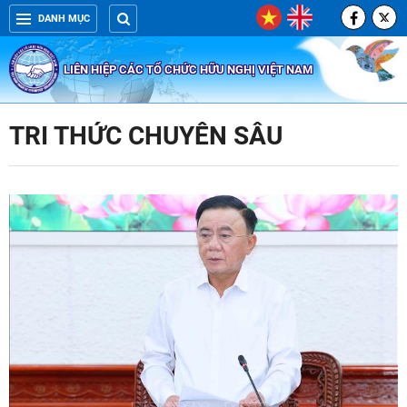
DANH MỤC
LIÊN HIỆP CÁC TỔ CHỨC HỮU NGHỊ VIỆT NAM
TRI THỨC CHUYÊN SÂU