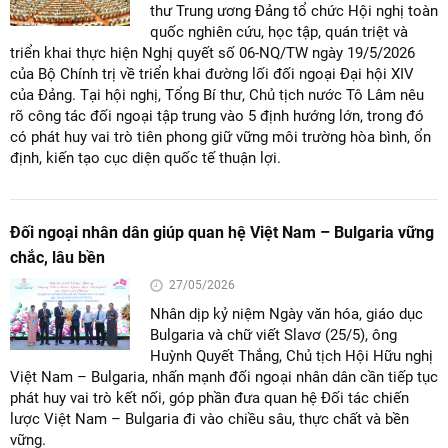
thư Trung ương Đảng tổ chức Hội nghị toàn
quốc nghiên cứu, học tập, quán triệt và
triển khai thực hiện Nghị quyết số 06-NQ/TW ngày 19/5/2026
của Bộ Chính trị về triển khai đường lối đối ngoại Đại hội XIV
của Đảng. Tại hội nghị, Tổng Bí thư, Chủ tịch nước Tô Lâm nêu
rõ công tác đối ngoại tập trung vào 5 định hướng lớn, trong đó
có phát huy vai trò tiên phong giữ vững môi trường hòa bình, ổn
định, kiến tạo cục diện quốc tế thuận lợi.
Đối ngoại nhân dân giúp quan hệ Việt Nam – Bulgaria vững
chắc, lâu bền
27/05/2026
Nhân dịp kỷ niệm Ngày văn hóa, giáo dục
Bulgaria và chữ viết Slavơ (25/5), ông
Huỳnh Quyết Thắng, Chủ tịch Hội Hữu nghị
Việt Nam – Bulgaria, nhấn mạnh đối ngoại nhân dân cần tiếp tục
phát huy vai trò kết nối, góp phần đưa quan hệ Đối tác chiến
lược Việt Nam – Bulgaria đi vào chiều sâu, thực chất và bền
vững.