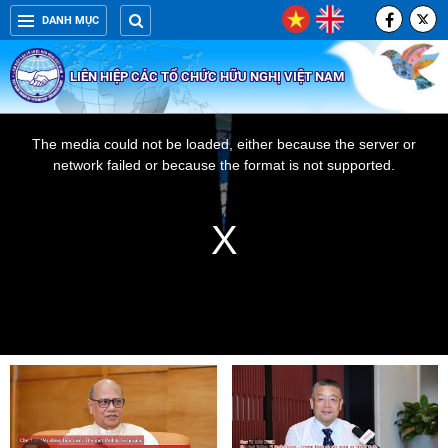
DANH MỤC
LIÊN HIỆP CÁC TỔ CHỨC HỮU NGHỊ VIỆT NAM
This
The media could not be loaded, either because the server or
is
network failed or because the format is not supported.
a
modal
window.