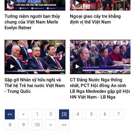
Tưởng niệm người bạn thủy
Ngoại giao cây tre khẳng
chung của Việt Nam Merle
định vị thế Việt Nam
Evelyn Ratner
Gặp gỡ Nhân sỹ hữu nghị và
CT Đảng Nước Nga thống
Thế hệ Trẻ hai nước Việt Nam
nhất, PCT Hội đồng An ninh
- Trung Quốc
LB Nga Medvedev gặp gỡ Hội
HN Việt Nam - LB Nga
<<
<
1
2
[3]
4
5
6
7
8
9
10
>
>>