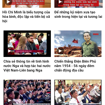
Hồ Chí Minh là biểu tượng của
Để những kỷ niệm xưa tạo
hòa bình, độc lập và tiến bộ xã
sinh trong hiện tại và tương lai
hội
Chia sẻ thông tin về tình hình
Chiến thắng Điện Biên Phủ
nước Nga và hợp tác hai nước
năm 1954 - 56 ngày đêm
Việt Nam-Liên bang Nga
chấn động địa cầu