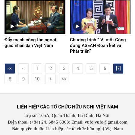
Đẩy mạnh công tác ngoại
Chương trình “ Vì một Cộng
giao nhân dân Việt Nam
đồng ASEAN Đoàn kết và
Phát triển”
<<
<
1
2
3
4
5
6
[7]
8
9
10
>
>>
LIÊN HIỆP CÁC TỔ CHỨC HỮU NGHỊ VIỆT NAM
Trụ sở: 105A, Quán Thánh, Ba Đình, Hà Nội.
Điện thoại: (+84) 24. 3845 6303; Email: vufo.vufo@gmail.com
Bản quyền thuộc Liên hiệp các tổ chức hữu nghị Việt Nam