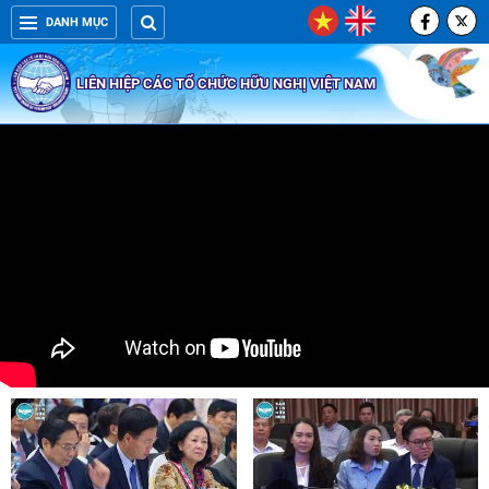
DANH MỤC
LIÊN HIỆP CÁC TỔ CHỨC HỮU NGHỊ VIỆT NAM