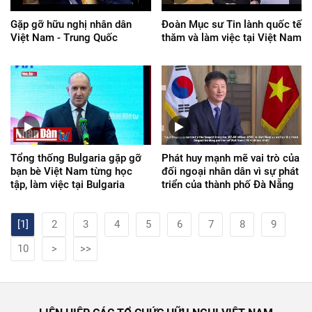
Gặp gỡ hữu nghị nhân dân
Đoàn Mục sư Tin lành quốc tế
Việt Nam - Trung Quốc
thăm và làm việc tại Việt Nam
Tổng thống Bulgaria gặp gỡ
Phát huy mạnh mẽ vai trò của
bạn bè Việt Nam từng học
đối ngoại nhân dân vì sự phát
tập, làm việc tại Bulgaria
triển của thành phố Đà Nẵng
[1]
2
3
4
5
6
7
8
9
10
>
>>