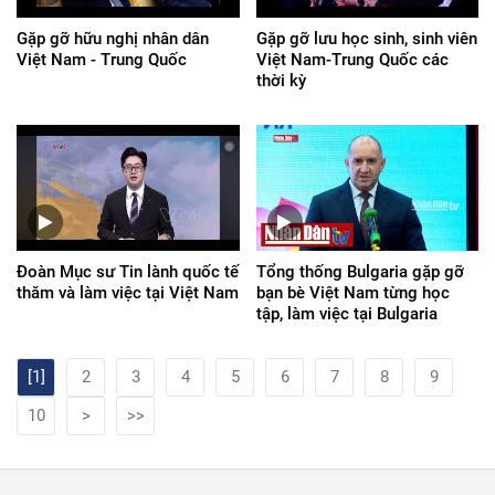
Gặp gỡ hữu nghị nhân dân
Gặp gỡ lưu học sinh, sinh viên
Việt Nam - Trung Quốc
Việt Nam-Trung Quốc các
thời kỳ
Đoàn Mục sư Tin lành quốc tế
Tổng thống Bulgaria gặp gỡ
thăm và làm việc tại Việt Nam
bạn bè Việt Nam từng học
tập, làm việc tại Bulgaria
[1]
2
3
4
5
6
7
8
9
10
>
>>