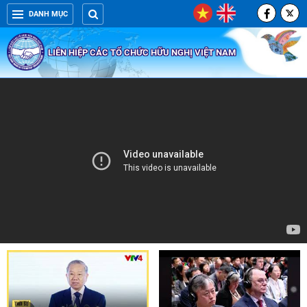
DANH MỤC
LIÊN HIỆP CÁC TỔ CHỨC HỮU NGHỊ VIỆT NAM