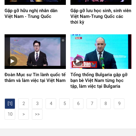
Gặp gỡ hữu nghị nhân dân
Gặp gỡ lưu học sinh, sinh viên
Việt Nam - Trung Quốc
Việt Nam-Trung Quốc các
thời kỳ
Đoàn Mục sư Tin lành quốc tế
Tổng thống Bulgaria gặp gỡ
thăm và làm việc tại Việt Nam
bạn bè Việt Nam từng học
tập, làm việc tại Bulgaria
[1]
2
3
4
5
6
7
8
9
10
>
>>