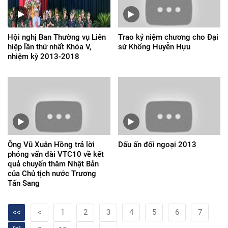
Hội nghị Ban Thường vụ Liên
Trao kỷ niệm chương cho Đại
hiệp lần thứ nhất Khóa V,
sứ Khổng Huyễn Hựu
nhiệm kỳ 2013-2018
Ông Vũ Xuân Hồng trả lời
Dấu ấn đối ngoại 2013
phỏng vấn đài VTC10 về kết
quả chuyến thăm Nhật Bản
của Chủ tịch nước Trương
Tấn Sang
<<
<
1
2
3
4
5
6
7