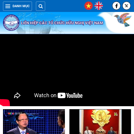
DANH MỤC
LIÊN HIỆP CÁC TỔ CHỨC HỮU NGHỊ VIỆT NAM