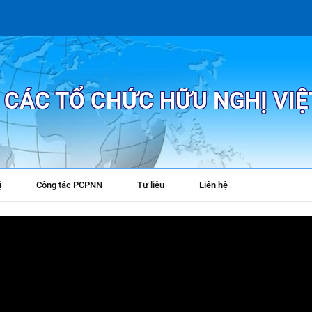
P CÁC TỔ CHỨC HỮU NGHỊ VI
ị
Công tác PCPNN
Tư liệu
Liên hệ
+