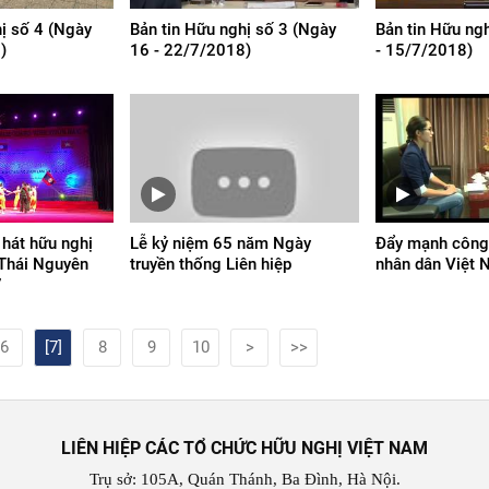
hị số 4 (Ngày
Bản tin Hữu nghị số 3 (Ngày
Bản tin Hữu ng
)
16 - 22/7/2018)
- 15/7/2018)
 hát hữu nghị
Lễ kỷ niệm 65 năm Ngày
Đẩy mạnh công 
 Thái Nguyên
truyền thống Liên hiệp
nhân dân Việt
7
6
[7]
8
9
10
>
>>
LIÊN HIỆP CÁC TỔ CHỨC HỮU NGHỊ VIỆT NAM
Trụ sở: 105A, Quán Thánh, Ba Đình, Hà Nội.