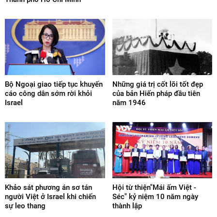
Bộ Ngoại giao tiếp tục khuyến
Những giá trị cốt lõi tốt đẹp
cáo công dân sớm rời khỏi
của bản Hiến pháp đầu tiên
Israel
năm 1946
Khảo sát phương án sơ tán
Hội từ thiện"Mái ấm Việt -
người Việt ở Israel khi chiến
Séc" kỷ niệm 10 năm ngày
sự leo thang
thành lập